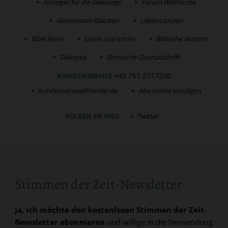
Anzeiger für die Seelsorge
Forum Weltkirche
Gemeinsam Glauben
Lebensspuren
Bibel lesen
kunst und kirche
Biblische Notizen
Diakonia
Römische Quartalschrift
+49 761 2717200
KUNDENSERVICE
kundenservice@herder.de
Abo online kündigen
FOLGEN SIE UNS:
Twitter
Stimmen der Zeit-Newsletter
Ja, ich möchte den kostenlosen Stimmen der Zeit-
Newsletter abonnieren
und willige in die Verwendung