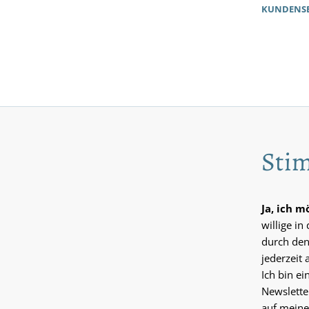
KUNDENSE
Stim
Ja, ich 
willige i
durch den
jederzeit 
Ich bin e
Newslette
auf meine