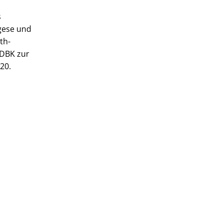
s
egese und
th-
 DBK zur
20.