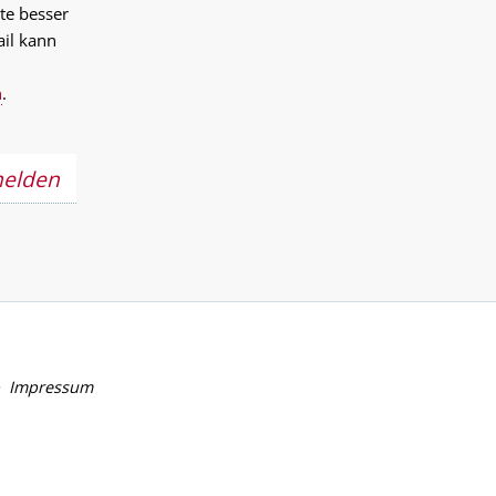
te besser
ail kann
n
.
melden
Impressum