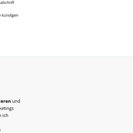
lschrift
e kündigen
ieren
und
ketings
 ich
n