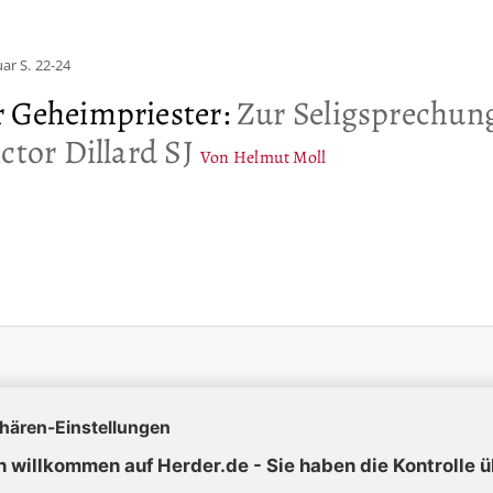
uar
S. 22-24
 Geheimpriester
:
Zur Seligsprechun
ctor Dillard SJ
Von Helmut Moll
uelle Hefte