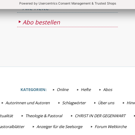
Alle Hefte
Abo bestellen
KATEGORIEN:
Online
Hefte
Abos
Autorinnen und Autoren
Schlagwörter
Über uns
Hinw
tualität
Theologie & Pastoral
CHRIST IN DER GEGENWART
astoralblätter
Anzeiger für die Seelsorge
Forum Weltkirche