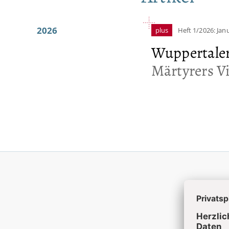
2026
plus
Heft 1/2026: Jan
Wuppertaler
Märtyrers Vi
Akt