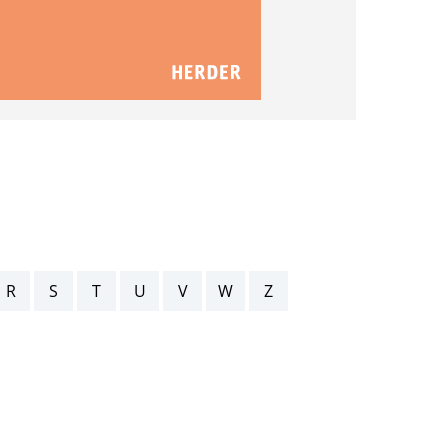
R
S
T
U
V
W
Z