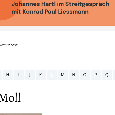
Helmut Moll
H
I
J
K
L
M
N
O
P
Q
Moll