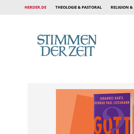
HERDER.DE
THEOLOGIE & PASTORAL
RELIGION &