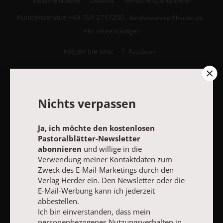
Biblische Notizen
Diakonia
Römische Quartalschrift
Kundenservice
+49 761 2717200
kundenservice@herder.de
Abo online kündigen
Folgen Sie uns:
Facebook
Nichts verpassen
Pastoralblätter-Newsletter
Ja, ich möchte den kostenlosen
Ja, ich möchte den kostenlosen Pastoralblätter-Newsletter
Pastoralblätter-Newsletter
abonnieren
und willige in die Verwendung meiner Kontaktdaten
abonnieren
und willige in die
zum Zweck des E-Mail-Marketings durch den Verlag Herder ein.
Verwendung meiner Kontaktdaten zum
Den Newsletter oder die E-Mail-Werbung kann ich jederzeit
Zweck des E-Mail-Marketings durch den
abbestellen.
Verlag Herder ein. Den Newsletter oder die
Ich bin einverstanden, dass mein personenbezogenes
E-Mail-Werbung kann ich jederzeit
Nutzungsverhalten in Newsletter und E-Mail-Werbung erfasst
und ausgewertet wird, um die Inhalte besser auf meine
abbestellen.
Interessen auszurichten. Über einen Link in Newsletter oder E-
Ich bin einverstanden, dass mein
Mail kann ich diese Funktion jederzeit ausschalten.
personenbezogenes Nutzungsverhalten in