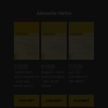
Aktuelle Hefte
:
:
:
9/2026
8/2026
7/2026
September:
August: ...kein
Juli: Die
Nicht begehren
falsch Zeugnis
(Ohn)Macht
- und was,
- das achte
der Alten
wenn doch?
Gebot
ZUM HEFT
ZUM HEFT
ZUM HEFT