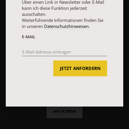
Über einen Link in Newsletter oder E-Mail
kann ich diese Funktion jederzeit
AGB und Widerrufsbelehrung
Datenschutz
Barrierefreiheit
ausschalten.
Impressum
Weiterführende Informationen finden Sie
in unseren
Datenschutzhinweisen
.
E-MAIL
Vertrag widerrufen
Abo online kündigen
JETZT ANFORDERN
NACH OBEN