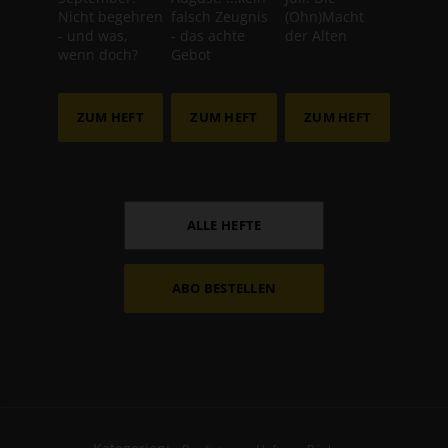
Nicht begehren
falsch Zeugnis
(Ohn)Macht
- und was,
- das achte
der Alten
wenn doch?
Gebot
ZUM HEFT
ZUM HEFT
ZUM HEFT
ALLE HEFTE
ABO BESTELLEN