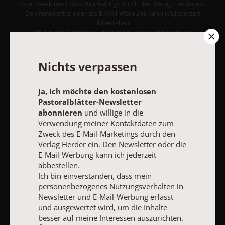
zum Zweck des E-Mail-Marketings durch den Verlag Herder ein.
Den Newsletter oder die E-Mail-Werbung kann ich jederzeit
abbestellen.
Ich bin einverstanden, dass mein personenbezogenes
Nutzungsverhalten in Newsletter und E-Mail-Werbung erfasst
und ausgewertet wird, um die Inhalte besser auf meine
Interessen auszurichten. Über einen Link in Newsletter oder E-
Nichts verpassen
Mail kann ich diese Funktion jederzeit ausschalten.
Weiterführende Informationen finden Sie in unseren
Datenschutzhinweisen
.
Ja, ich möchte den kostenlosen
Pastoralblätter-Newsletter
E-MAIL
abonnieren
und willige in die
Verwendung meiner Kontaktdaten zum
Zweck des E-Mail-Marketings durch den
Verlag Herder ein. Den Newsletter oder die
E-Mail-Werbung kann ich jederzeit
JETZT ANMELDEN
abbestellen.
Ich bin einverstanden, dass mein
personenbezogenes Nutzungsverhalten in
Newsletter und E-Mail-Werbung erfasst
und ausgewertet wird, um die Inhalte
besser auf meine Interessen auszurichten.