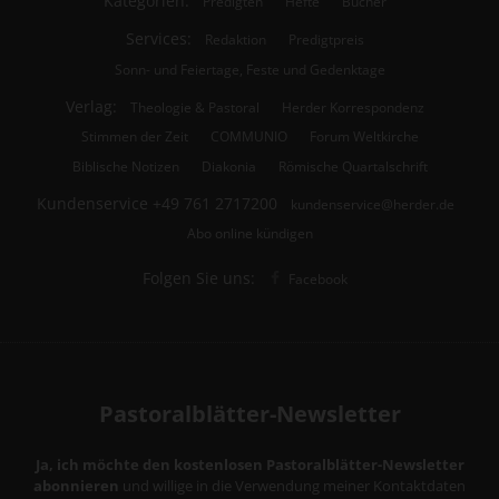
Kategorien:
Predigten
Hefte
Bücher
Services:
Redaktion
Predigtpreis
Sonn- und Feiertage, Feste und Gedenktage
Verlag:
Theologie & Pastoral
Herder Korrespondenz
Stimmen der Zeit
COMMUNIO
Forum Weltkirche
Biblische Notizen
Diakonia
Römische Quartalschrift
Kundenservice
+49 761 2717200
kundenservice@herder.de
Abo online kündigen
Folgen Sie uns:
Facebook
Pastoralblätter-Newsletter
Ja, ich möchte den kostenlosen Pastoralblätter-Newsletter
abonnieren
und willige in die Verwendung meiner Kontaktdaten