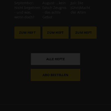
September:
August: ...kein
Juli: Die
Nicht begehren
falsch Zeugnis
(Ohn)Macht
- und was,
- das achte
der Alten
wenn doch?
Gebot
ZUM HEFT
ZUM HEFT
ZUM HEFT
ALLE HEFTE
ABO BESTELLEN