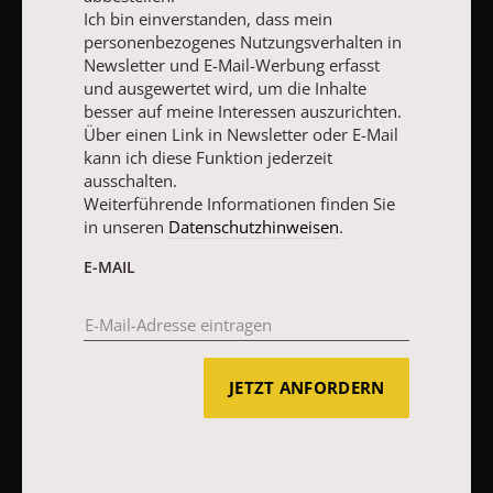
Ich bin einverstanden, dass mein
personenbezogenes Nutzungsverhalten in
AGB und Widerrufsbelehrung
Datenschutz
Barrierefreiheit
Newsletter und E-Mail-Werbung erfasst
Impressum
und ausgewertet wird, um die Inhalte
besser auf meine Interessen auszurichten.
Über einen Link in Newsletter oder E-Mail
kann ich diese Funktion jederzeit
Vertrag widerrufen
Abo online kündigen
ausschalten.
Weiterführende Informationen finden Sie
in unseren
Datenschutzhinweisen
.
E-MAIL
JETZT ANFORDERN
NACH OBEN