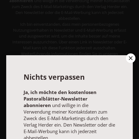
abonnieren
und willige in die Verwendung meiner Kontaktdaten
zum Zweck des E-Mail-Marketings durch den Verlag Herder ein.
Den Newsletter oder die E-Mail-Werbung kann ich jederzeit
abbestellen.
Ich bin einverstanden, dass mein personenbezogenes
Nutzungsverhalten in Newsletter und E-Mail-Werbung erfasst
und ausgewertet wird, um die Inhalte besser auf meine
Interessen auszurichten. Über einen Link in Newsletter oder E-
Mail kann ich diese Funktion jederzeit ausschalten.
Weiterführende Informationen finden Sie in unseren
Datenschutzhinweisen
.
E-MAIL
Nichts verpassen
Ja, ich möchte den kostenlosen
Pastoralblätter-Newsletter
JETZT ANMELDEN
abonnieren
und willige in die
Verwendung meiner Kontaktdaten zum
Zweck des E-Mail-Marketings durch den
Verlag Herder ein. Den Newsletter oder die
E-Mail-Werbung kann ich jederzeit
abbestellen.