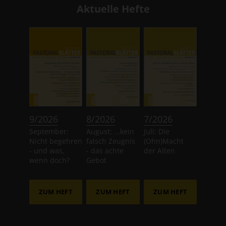
Aktuelle Hefte
:
:
:
9/2026
8/2026
7/2026
September:
August: ...kein
Juli: Die
Nicht begehren
falsch Zeugnis
(Ohn)Macht
- und was,
- das achte
der Alten
wenn doch?
Gebot
ZUM HEFT
ZUM HEFT
ZUM HEFT