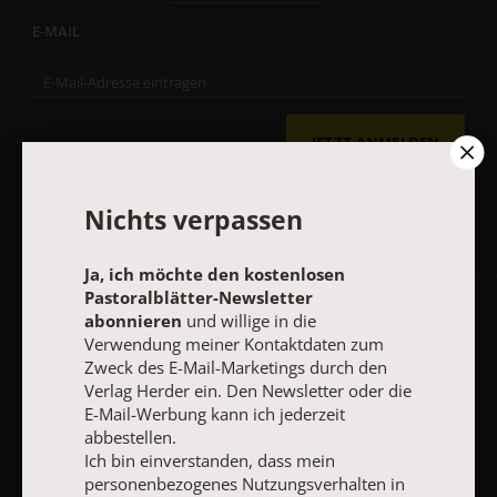
E-MAIL
JETZT ANMELDEN
Nichts verpassen
Ja, ich möchte den kostenlosen
Pastoralblätter-Newsletter
abonnieren
und willige in die
AGB und Widerrufsbelehrung
Datenschutz
Barrierefreiheit
Verwendung meiner Kontaktdaten zum
Impressum
Zweck des E-Mail-Marketings durch den
Verlag Herder ein. Den Newsletter oder die
E-Mail-Werbung kann ich jederzeit
abbestellen.
Vertrag widerrufen
Abo online kündigen
Ich bin einverstanden, dass mein
personenbezogenes Nutzungsverhalten in