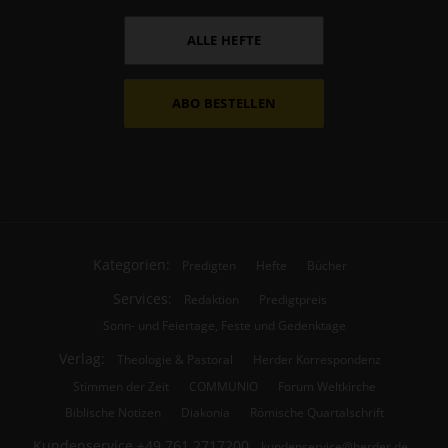
ALLE HEFTE
ABO BESTELLEN
Kategorien:
Predigten
Hefte
Bücher
Services:
Redaktion
Predigtpreis
Sonn- und Feiertage, Feste und Gedenktage
Verlag:
Theologie & Pastoral
Herder Korrespondenz
Stimmen der Zeit
COMMUNIO
Forum Weltkirche
Biblische Notizen
Diakonia
Römische Quartalschrift
Kundenservice
+49 761 2717200
kundenservice@herder.de