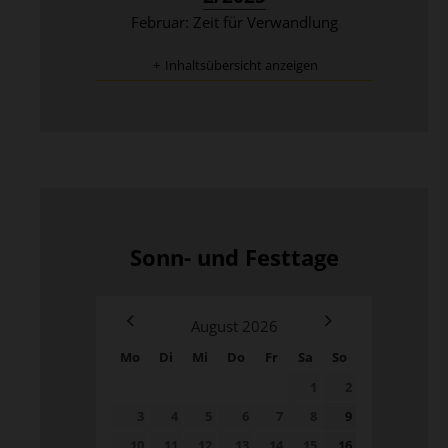
Februar: Zeit für Verwandlung
Inhaltsübersicht anzeigen
Sonn- und Festtage
August
2026
Mo
Di
Mi
Do
Fr
Sa
So
1
2
3
4
5
6
7
8
9
10
11
12
13
14
15
16