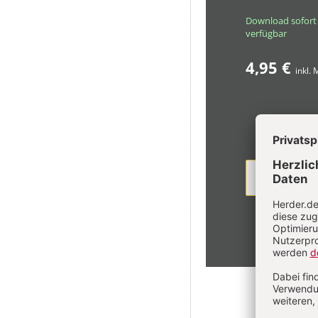
Download sofort
verfügbar
4,95 €
inkl.
PDF BESTE