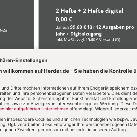
2 Hefte + 2 Hefte digital
0,00 €
99,60 € für 12 Ausgaben pro
danach
 MwSt
Jahr + Digitalzugang
inkl. MwSt., zzgl. 15,60 € Versand (D)
Im Abo
Im Digital-Abo
LLEN
ABO TESTEN
Sie haben ein Abonnement?
Anmelden