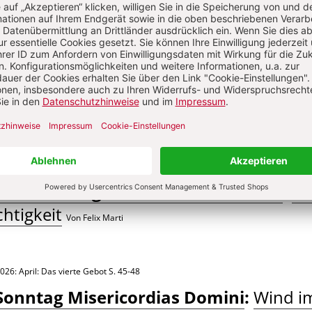
ten Marx
026: April: Das vierte Gebot
S. 49-51
zum Sonntag Misericordias Domini
:
De
htigkeit
Von Felix Marti
026: April: Das vierte Gebot
S. 45-48
Sonntag Misericordias Domini
:
Wind i