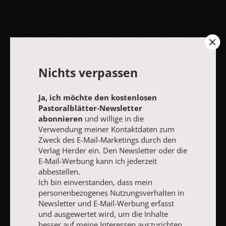
AGB und Widerrufsbelehrung
Datenschutz
Barrierefreiheit
Impressum
Nichts verpassen
Vertrag widerrufen
Abo online kündigen
Ja, ich möchte den kostenlosen
Pastoralblätter-Newsletter
abonnieren
und willige in die
Verwendung meiner Kontaktdaten zum
Zweck des E-Mail-Marketings durch den
Verlag Herder ein. Den Newsletter oder die
E-Mail-Werbung kann ich jederzeit
abbestellen.
Ich bin einverstanden, dass mein
personenbezogenes Nutzungsverhalten in
Newsletter und E-Mail-Werbung erfasst
und ausgewertet wird, um die Inhalte
NACH OBEN
besser auf meine Interessen auszurichten.