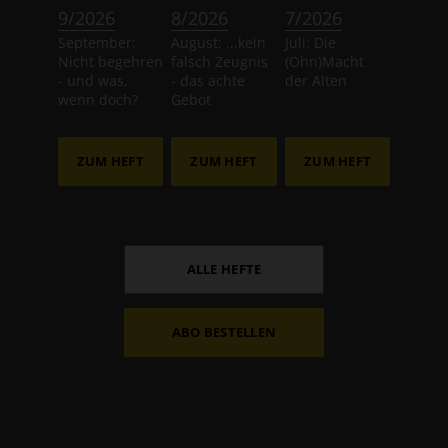
:
:
:
9/2026
8/2026
7/2026
September:
August: ...kein
Juli: Die
Nicht begehren
falsch Zeugnis
(Ohn)Macht
- und was,
- das achte
der Alten
wenn doch?
Gebot
ZUM HEFT
ZUM HEFT
ZUM HEFT
ALLE HEFTE
ABO BESTELLEN