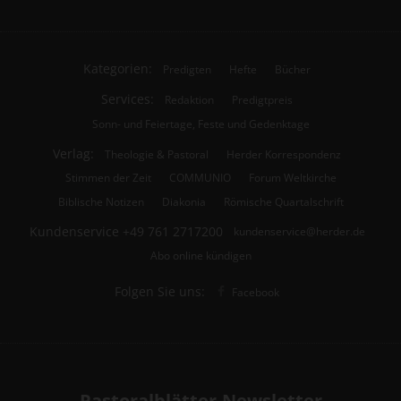
Kategorien:
Predigten
Hefte
Bücher
Services:
Redaktion
Predigtpreis
Sonn- und Feiertage, Feste und Gedenktage
Verlag:
Theologie & Pastoral
Herder Korrespondenz
Stimmen der Zeit
COMMUNIO
Forum Weltkirche
Biblische Notizen
Diakonia
Römische Quartalschrift
Kundenservice
+49 761 2717200
kundenservice@herder.de
Abo online kündigen
Folgen Sie uns:
Facebook
Pastoralblätter-Newsletter