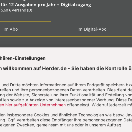
 für 12 Ausgaben pro Jahr + Digitalzugang
 15,60 € Versand (D)
Im Abo
Im Digital-Abo
ABO TESTEN
t?
Anmelden
en Lenz