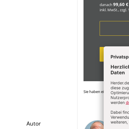
99,60 €
danach
inkl. MwSt., zzgl.
Sie haben ein Abonnemen
Überschrift
Joch
Autor