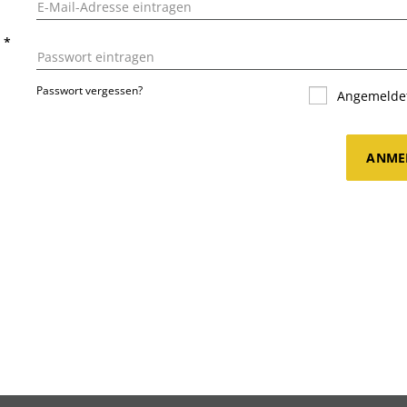
T
*
Passwort vergessen?
Angemeldet
ANME