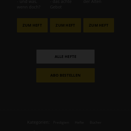
- und was,
- das achte
der Alten
wenn doch?
Gebot
ZUM HEFT
ZUM HEFT
ZUM HEFT
ALLE HEFTE
ABO BESTELLEN
Kategorien:
Predigten
Hefte
Bücher