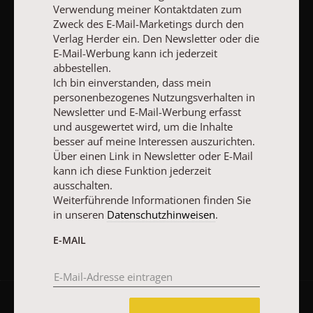
Verwendung meiner Kontaktdaten zum
abbestellen.
Ich bin einverstanden, dass mein personenbezogenes
Zweck des E-Mail-Marketings durch den
Nutzungsverhalten in Newsletter und E-Mail-Werbung erfasst
Verlag Herder ein. Den Newsletter oder die
und ausgewertet wird, um die Inhalte besser auf meine
E-Mail-Werbung kann ich jederzeit
Interessen auszurichten. Über einen Link in Newsletter oder E-
abbestellen.
Mail kann ich diese Funktion jederzeit ausschalten.
Ich bin einverstanden, dass mein
Weiterführende Informationen finden Sie in unseren
personenbezogenes Nutzungsverhalten in
Datenschutzhinweisen
.
Newsletter und E-Mail-Werbung erfasst
und ausgewertet wird, um die Inhalte
E-MAIL
besser auf meine Interessen auszurichten.
Über einen Link in Newsletter oder E-Mail
kann ich diese Funktion jederzeit
ausschalten.
JETZT ANMELDEN
Weiterführende Informationen finden Sie
in unseren
Datenschutzhinweisen
.
E-MAIL
AGB und Widerrufsbelehrung
Datenschutz
Barrierefreiheit