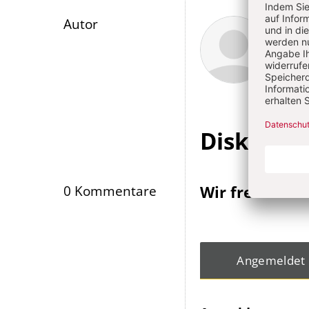
Überschrift
Rain
Autor
Artikel-
Infos
Diskussi
Wir freuen un
0 Kommentare
Angemeldet