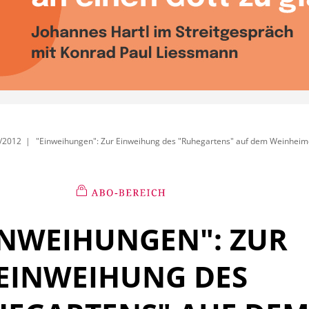
/2012
"Einweihungen": Zur Einweihung des "Ruhegartens" auf dem Weinheim
INWEIHUNGEN": ZUR
EINWEIHUNG DES