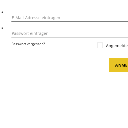
L
*
T
*
Passwort vergessen?
Angemeldet
ANME