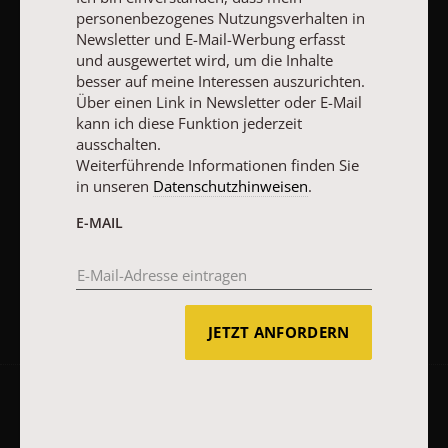
Nutzungsverhalten in Newsletter und E-Mail-Werbung erfasst
personenbezogenes Nutzungsverhalten in
und ausgewertet wird, um die Inhalte besser auf meine
Newsletter und E-Mail-Werbung erfasst
Interessen auszurichten. Über einen Link in Newsletter oder E-
und ausgewertet wird, um die Inhalte
Mail kann ich diese Funktion jederzeit ausschalten.
besser auf meine Interessen auszurichten.
Weiterführende Informationen finden Sie in unseren
Über einen Link in Newsletter oder E-Mail
Datenschutzhinweisen
.
kann ich diese Funktion jederzeit
ausschalten.
E-MAIL
Weiterführende Informationen finden Sie
in unseren
Datenschutzhinweisen
.
E-MAIL
JETZT ANMELDEN
JETZT ANFORDERN
AGB und Widerrufsbelehrung
Datenschutz
Barrierefreiheit
Impressum