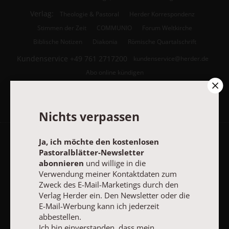
Verlag:
Theologie & Pastoral
Herder Korrespondenz
Stimmen der Zeit
COMMUNIO
Forum Weltkirche
Biblische Notizen
Diakonia
Römische Quartalschrift
Kundenservice
+49 761 2717200
kundenservice@herder.de
Abo online kündigen
Folgen Sie uns:
Facebook
Nichts verpassen
Ja, ich möchte den kostenlosen
Pastoralblätter-Newsletter
Pastoralblätter-Newsletter
abonnieren
und willige in die
Verwendung meiner Kontaktdaten zum
Ja, ich möchte den kostenlosen Pastoralblätter-Newsletter
Zweck des E-Mail-Marketings durch den
abonnieren
und willige in die Verwendung meiner Kontaktdaten
Verlag Herder ein. Den Newsletter oder die
zum Zweck des E-Mail-Marketings durch den Verlag Herder ein.
E-Mail-Werbung kann ich jederzeit
Den Newsletter oder die E-Mail-Werbung kann ich jederzeit
abbestellen.
abbestellen.
Ich bin einverstanden, dass mein personenbezogenes
Ich bin einverstanden, dass mein