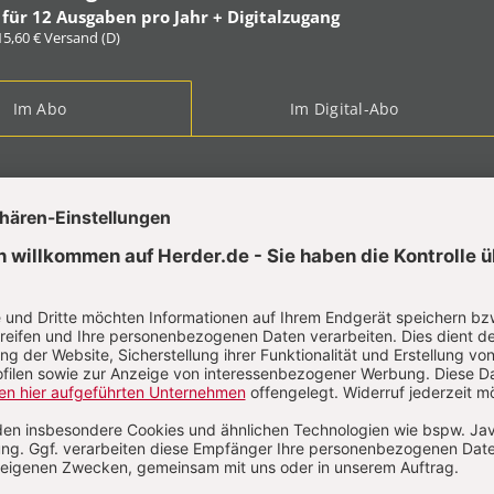
 für 12 Ausgaben pro Jahr + Digitalzugang
 15,60 € Versand (D)
Im Abo
Im Digital-Abo
ABO TESTEN
t?
Anmelden
 Henning