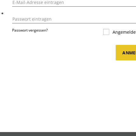
T
*
Passwort vergessen?
Angemeldet
ANME