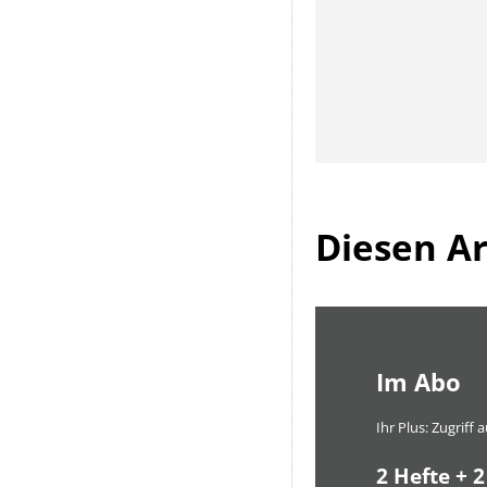
Diesen Art
Im Abo
Ihr Plus: Zugriff
2 Hefte + 2