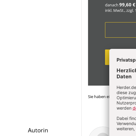
99,60 €
danach
inkl. MwSt., zzgl.
Sie haben ein Abonnemen
Überschrift
Anne
Autorin