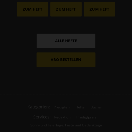
ZUM HEFT
ZUM HEFT
ZUM HEFT
ALLE HEFTE
ABO BESTELLEN
Kategorien:
Predigten
Hefte
Bücher
Services:
Redaktion
Predigtpreis
Sonn- und Feiertage, Feste und Gedenktage