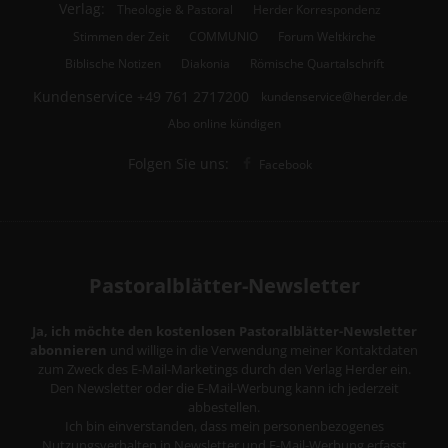
Verlag:
Theologie & Pastoral
Herder Korrespondenz
Stimmen der Zeit
COMMUNIO
Forum Weltkirche
Biblische Notizen
Diakonia
Römische Quartalschrift
Kundenservice
+49 761 2717200
kundenservice@herder.de
Abo online kündigen
Folgen Sie uns:
Facebook
Pastoralblätter-Newsletter
Ja, ich möchte den kostenlosen Pastoralblätter-Newsletter
abonnieren
und willige in die Verwendung meiner Kontaktdaten
zum Zweck des E-Mail-Marketings durch den Verlag Herder ein.
Den Newsletter oder die E-Mail-Werbung kann ich jederzeit
abbestellen.
Ich bin einverstanden, dass mein personenbezogenes
Nutzungsverhalten in Newsletter und E-Mail-Werbung erfasst