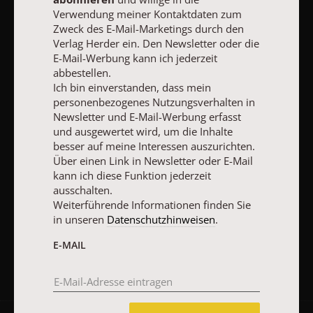
zum Zweck des E-Mail-Marketings durch den Verlag Herder ein.
Verwendung meiner Kontaktdaten zum
Den Newsletter oder die E-Mail-Werbung kann ich jederzeit
Zweck des E-Mail-Marketings durch den
abbestellen.
Verlag Herder ein. Den Newsletter oder die
Ich bin einverstanden, dass mein personenbezogenes
Nutzungsverhalten in Newsletter und E-Mail-Werbung erfasst
E-Mail-Werbung kann ich jederzeit
und ausgewertet wird, um die Inhalte besser auf meine
abbestellen.
Interessen auszurichten. Über einen Link in Newsletter oder E-
Ich bin einverstanden, dass mein
Mail kann ich diese Funktion jederzeit ausschalten.
personenbezogenes Nutzungsverhalten in
Weiterführende Informationen finden Sie in unseren
Newsletter und E-Mail-Werbung erfasst
Datenschutzhinweisen
.
und ausgewertet wird, um die Inhalte
besser auf meine Interessen auszurichten.
E-MAIL
Über einen Link in Newsletter oder E-Mail
kann ich diese Funktion jederzeit
ausschalten.
Weiterführende Informationen finden Sie
JETZT ANMELDEN
in unseren
Datenschutzhinweisen
.
E-MAIL