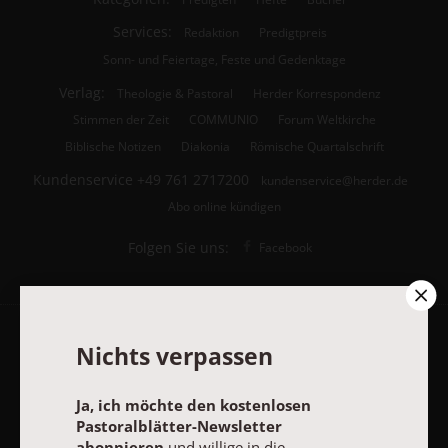
Services:
Redaktion
Predigtpreis
Sonn- und Feiertage, Feste und Gedenktage
Verlag:
Theologie & Pastoral
Herder Korrespondenz
Stimmen der Zeit
COMMUNIO
Forum Weltkirche
Biblische Notizen
Diakonia
Römische Quartalschrift
Kundenservice
+49 761 2717200
kundenservice@herder.de
Abo online kündigen
Folgen Sie uns:
Facebook
Nichts verpassen
Pastoralblätter-Newsletter
Ja, ich möchte den kostenlosen
Ja, ich möchte den kostenlosen Pastoralblätter-Newsletter
Pastoralblätter-Newsletter
abonnieren
und willige in die Verwendung meiner Kontaktdaten
abonnieren
und willige in die