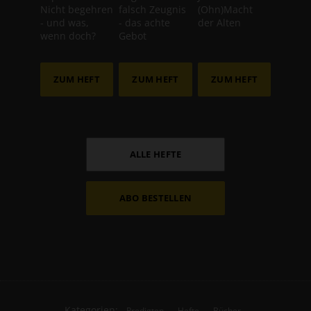
Nicht begehren
falsch Zeugnis
(Ohn)Macht
- und was,
- das achte
der Alten
wenn doch?
Gebot
ZUM HEFT
ZUM HEFT
ZUM HEFT
ALLE HEFTE
ABO BESTELLEN
Kategorien:
Predigten
Hefte
Bücher