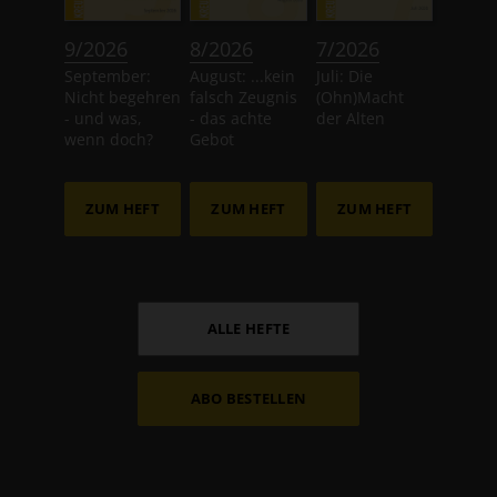
:
:
:
9/2026
8/2026
7/2026
September:
August: ...kein
Juli: Die
Nicht begehren
falsch Zeugnis
(Ohn)Macht
- und was,
- das achte
der Alten
wenn doch?
Gebot
ZUM HEFT
ZUM HEFT
ZUM HEFT
ALLE HEFTE
ABO BESTELLEN