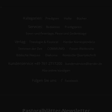
Kategorien:
Predigten
Hefte
Bücher
Services:
Redaktion
Predigtpreis
Sonn- und Feiertage, Feste und Gedenktage
Verlag:
Theologie & Pastoral
Herder Korrespondenz
Stimmen der Zeit
COMMUNIO
Forum Weltkirche
Biblische Notizen
Diakonia
Römische Quartalschrift
Kundenservice
+49 761 2717200
kundenservice@herder.de
Abo online kündigen
Folgen Sie uns:
Facebook
Pastoralblätter-Newsletter