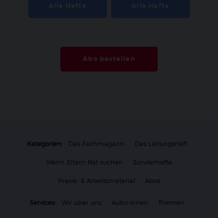
Alle Hefte
Alle Hefte
Abo bestellen
Kategorien:
Das Fachmagazin
Das Leitungsheft
Wenn Eltern Rat suchen
Sonderhefte
Praxis- & Arbeitsmaterial
Abos
Services:
Wir über uns
Autor:innen
Themen