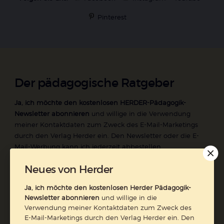
Pinterest
Der pädagogische Ratgeber
Ja, ich möchte den kostenlosen HERDER-Pädagogik-
Newsletter abonnieren
und willige in die Verwendung
meiner Kontaktdaten zum Zweck des E-Mail-Marketings
durch den Verlag Herder ein. Den Newsletter oder die E-
Mail-Werbung kann ich jederzeit abbestellen.
Ich bin einverstanden, dass mein personenbezogenes
Neues von Herder
Nutzungsverhalten in Newsletter und E-Mail-Werbung
erfasst und ausgewertet wird, um die Inhalte besser auf
Ja, ich möchte den kostenlosen Herder Pädagogik-
meine Interessen auszurichten. Über einen Link in
Newsletter abonnieren
und willige in die
Newsletter oder E-Mail kann ich diese Funktion jederzeit
Verwendung meiner Kontaktdaten zum Zweck des
ausschalten.
E-Mail-Marketings durch den Verlag Herder ein. Den
Weiterführende Informationen finden Sie in unseren