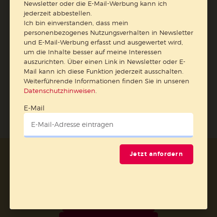
Newsletter oder die E-Mail-Werbung kann ich
Datenschutzhinweisen
.
jederzeit abbestellen.
Ich bin einverstanden, dass mein
E-Mail
personenbezogenes Nutzungsverhalten in Newsletter
und E-Mail-Werbung erfasst und ausgewertet wird,
um die Inhalte besser auf meine Interessen
auszurichten. Über einen Link in Newsletter oder E-
Mail kann ich diese Funktion jederzeit ausschalten.
Jetzt anmelden
Weiterführende Informationen finden Sie in unseren
Datenschutzhinweisen
.
E-Mail
Jetzt anfordern
AGB und Widerrufsbelehrung
Datenschutz
Barrierefreiheit
Impressum
Vertrag widerrufen