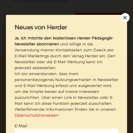
Jetzt anmelden
Neues von Herder
Ja, ich möchte den kostenlosen Herder Pädagogik-
Newsletter abonnieren
und willige in die
Verwendung meiner Kontaktdaten zum Zweck des
E-Mail-Marketings durch den Verlag Herder ein. Den
Newsletter oder die E-Mail-Werbung kann ich
jederzeit abbestellen.
AGB und Widerrufsbelehrung
Datenschutz
Ich bin einverstanden, dass mein
Barrierefreiheit
Impressum
personenbezogenes Nutzungsverhalten in Newsletter
und E-Mail-Werbung erfasst und ausgewertet wird,
um die Inhalte besser auf meine Interessen
Vertrag widerrufen
auszurichten. Über einen Link in Newsletter oder E-
Mail kann ich diese Funktion jederzeit ausschalten.
Abo online kündigen
Weiterführende Informationen finden Sie in unseren
Datenschutzhinweisen
.
E-Mail