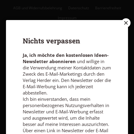
AGB und Widerrufsbelehrung
Datenschutz
Barrierefreiheit
Impressum
Vertrag widerrufen
Abo online kündigen
Nichts verpassen
Ja, ich möchte den kostenlosen Ideen-
Newsletter abonnieren
und willige in
die Verwendung meiner Kontaktdaten zum
Zweck des E-Mail-Marketings durch den
Verlag Herder ein. Den Newsletter oder die
E-Mail-Werbung kann ich jederzeit
abbestellen.
Ich bin einverstanden, dass mein
personenbezogenes Nutzungsverhalten in
Newsletter und E-Mail-Werbung erfasst
Nach oben
und ausgewertet wird, um die Inhalte
besser auf meine Interessen auszurichten.
Über einen Link in Newsletter oder E-Mail