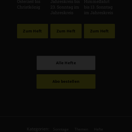
Osterzeit bis
Jahreskreis bis
Himmelfahrt
Christkönig
23. Sonntag im
bis 13. Sonntag
Jahreskreis
im Jahreskreis
Zum Heft
Zum Heft
Zum Heft
Alle Hefte
Abo bestellen
Kategorien:
Sonntage
Themen
Hefte