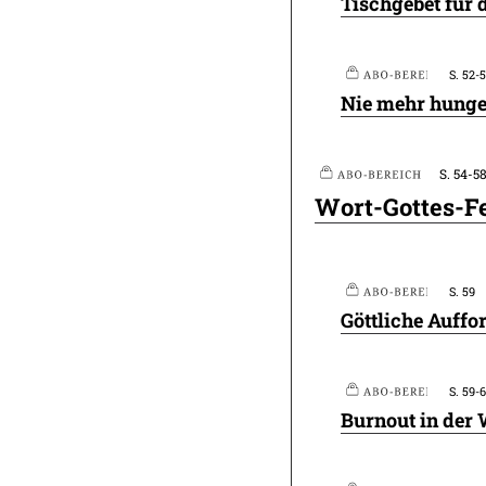
Tischgebet für
S. 52-
Plus
Nie mehr hunge
S. 54-5
Plus
Plus
Wort-Gottes-Fe
S. 59
Göttliche Auffo
S. 59-
Plus
Burnout in der 