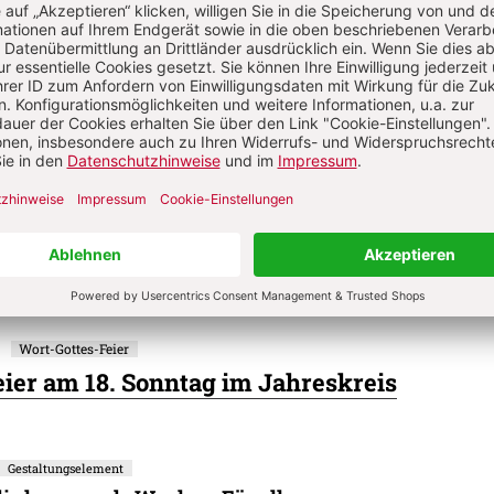
41
Gestaltungselement
auch heute – Katechese – Für Kinder
45
Gestaltungselement
, was da ist – Predigtimpuls – Für Erwachsene
46
Gestaltungselement
r werden – Meditation – Für alle
1
Wort-Gottes-Feier
ier am 18. Sonntag im Jahreskreis
Gestaltungselement