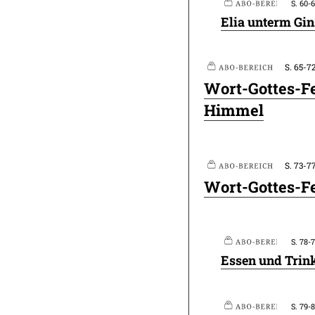
S. 60-
Plus
Elia unterm Gin
S. 65-7
Plus
Plus
Wort-Gottes-F
Himmel
S. 73-7
Plus
Wort-Gottes-Fe
S. 78-
Essen und Trink
S. 79-