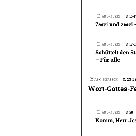
S. 16-1
Plus
Zwei und zwei –
S. 17-
Plus
Schüttelt den S
– Für alle
Plus
S. 23-2
Plus
Wort-Gottes-Fe
S. 29
Komm, Herr Jesu