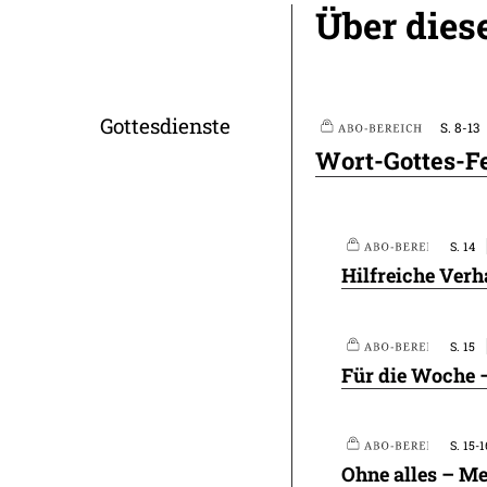
Über dies
Gottesdienste
S. 8-13
Plus
Wort-Gottes-Fe
S. 14
Hilfreiche Verh
S. 15
Plus
Für die Woche –
S. 15-1
Plus
Ohne alles – Me