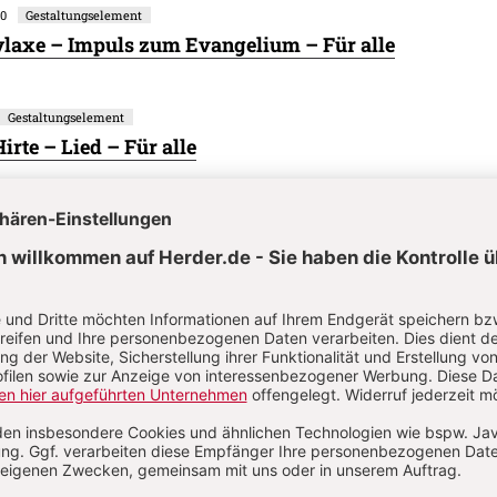
30
Gestaltungselement
laxe – Impuls zum Evangelium – Für alle
Gestaltungselement
irte – Lied – Für alle
Wort-Gottes-Feier
ier am 17. Sonntag im Jahreskreis
Gestaltungselement
da ist – Impuls – Für alle
37
Gestaltungselement
 – Impulse zum Evangelium – Für alle