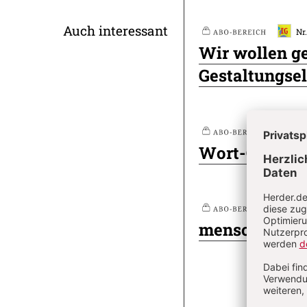
Überschrift
Auch interessant
Nr
Plus
Wir wollen ge
Artikel-
Gestaltungsel
Infos
Nr
Plus
Wort-Gottes-
Nr
Plus
menschensohn