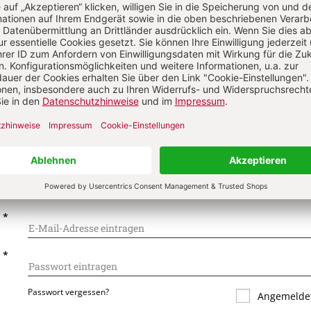
on
Komment
s über Ihren Kommentar
 kommentieren
Als Gast kommentieren
L
*
T
*
Passwort vergessen?
Angemeldet