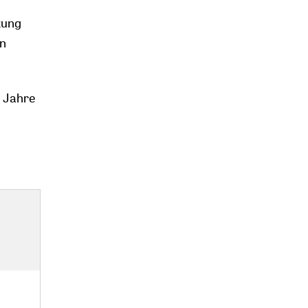
tung
en
 Jahre