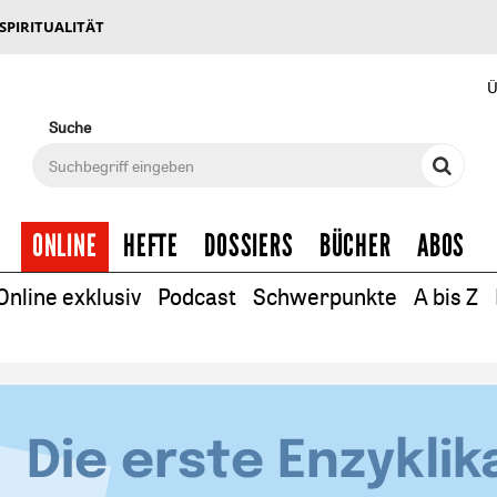
 SPIRITUALITÄT
Ü
Suche
ONLINE
HEFTE
DOSSIERS
BÜCHER
ABOS
Online exklusiv
Podcast
Schwerpunkte
A bis Z