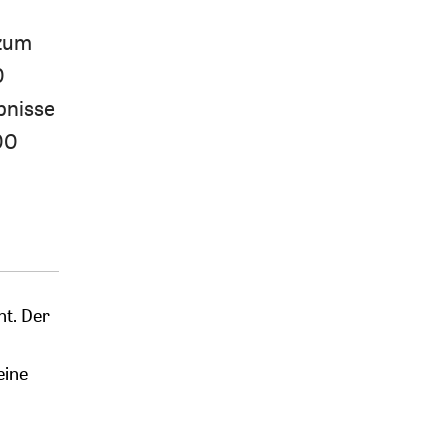
 zum
0
bnisse
00
ht. Der
eine