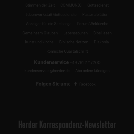
Stimmen der Zeit
COMMUNIO
Gottesdienst
Ideenwerkstatt Gottesdienste
Pastoralblätter
Anzeiger für die Seelsorge
Forum Weltkirche
Gemeinsam Glauben
Lebensspuren
Bibel lesen
kunst und kirche
Biblische Notizen
Diakonia
Römische Quartalschrift
Kundenservice
+49 761 2717200
kundenservice@herder.de
Abo online kündigen
Folgen Sie uns:
Facebook
Herder Korrespondenz-Newsletter