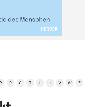
P
R
S
T
U
Ü
V
W
Z