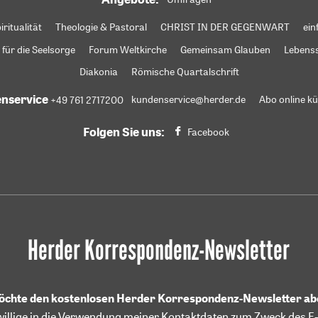
iritualität
Theologie & Pastoral
CHRIST IN DER GEGENWART
ein
 für die Seelsorge
Forum Weltkirche
Gemeinsam Glauben
Lebens
Diakonia
Römische Quartalschrift
nservice
+49 761 2717200
kundenservice@herder.de
Abo online k
Folgen Sie uns:
Facebook
Herder Korrespondenz-Newsletter
möchte den kostenlosen Herder Korrespondenz-Newsletter a
willige in die Verwendung meiner Kontaktdaten zum Zweck des E-