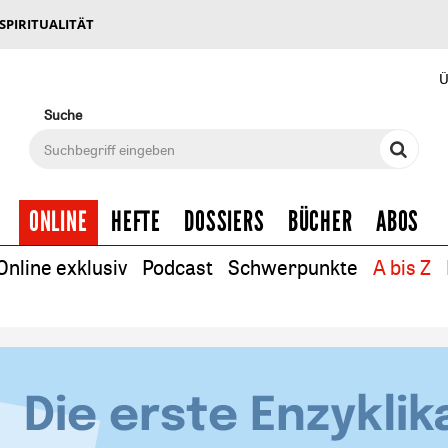
 SPIRITUALITÄT
Ü
Suche
ONLINE
HEFTE
DOSSIERS
BÜCHER
ABOS
Online exklusiv
Podcast
Schwerpunkte
A bis Z