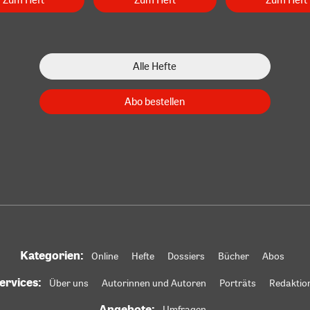
Alle Hefte
Abo bestellen
Kategorien:
Online
Hefte
Dossiers
Bücher
Abos
ervices:
Über uns
Autorinnen und Autoren
Porträts
Redaktio
Angebote:
Umfragen