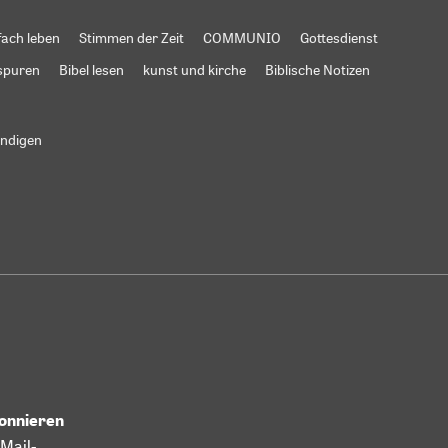
fach leben
Stimmen der Zeit
COMMUNIO
Gottesdienst
spuren
Bibel lesen
kunst und kirche
Biblische Notizen
ündigen
bonnieren
Mail-