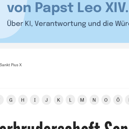
Sankt Pius X
F
G
H
I
J
K
L
M
N
O
Ö