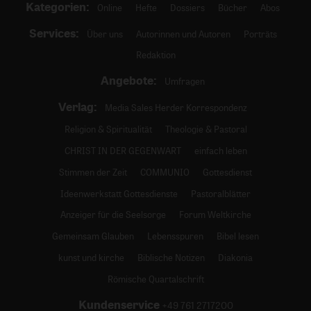
Kategorien:
Online
Hefte
Dossiers
Bücher
Abos
Services:
Über uns
Autorinnen und Autoren
Porträts
Redaktion
Angebote:
Umfragen
Verlag:
Media Sales Herder Korrespondenz
Religion & Spiritualität
Theologie & Pastoral
CHRIST IN DER GEGENWART
einfach leben
Stimmen der Zeit
COMMUNIO
Gottesdienst
Ideenwerkstatt Gottesdienste
Pastoralblätter
Anzeiger für die Seelsorge
Forum Weltkirche
Gemeinsam Glauben
Lebensspuren
Bibel lesen
kunst und kirche
Biblische Notizen
Diakonia
Römische Quartalschrift
Kundenservice
+49 761 2717200