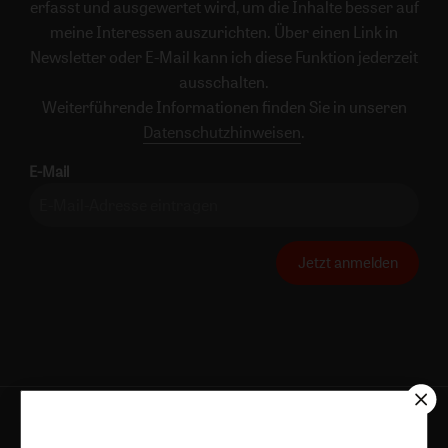
erfasst und ausgewertet wird, um die Inhalte besser auf
meine Interessen auszurichten. Über einen Link in
Newsletter oder E-Mail kann ich diese Funktion jederzeit
ausschalten.
Weiterführende Informationen finden Sie in unseren
Datenschutzhinweisen
.
E-Mail
Jetzt anmelden
AGB und Widerrufsbelehrung
Datenschutz