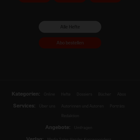
Alle Hefte
Abo bestellen
Kategorien:
Online
Hefte
Dossiers
Bücher
Abos
Services:
Über uns
Autorinnen und Autoren
Porträts
Redaktion
Angebote:
Umfragen
Verlag:
Media Sales Herder Korrespondenz