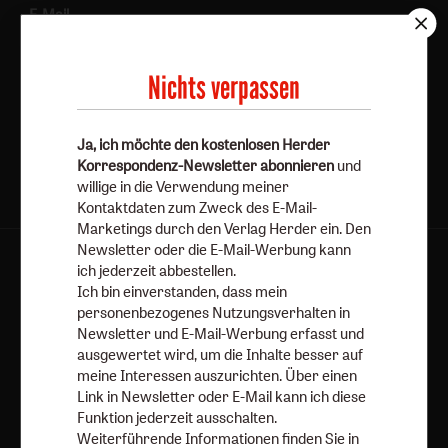
E-Mail
Nichts verpassen
Jetzt anmelden
Ja, ich möchte den kostenlosen Herder
Korrespondenz-Newsletter abonnieren
und
willige in die Verwendung meiner
Kontaktdaten zum Zweck des E-Mail-
Marketings durch den Verlag Herder ein. Den
Newsletter oder die E-Mail-Werbung kann
AGB und Widerrufsbelehrung
Datenschutz
ich jederzeit abbestellen.
Ich bin einverstanden, dass mein
Barrierefreiheit
Impressum
personenbezogenes Nutzungsverhalten in
Newsletter und E-Mail-Werbung erfasst und
ausgewertet wird, um die Inhalte besser auf
Vertrag widerrufen
Abo online kündigen
meine Interessen auszurichten. Über einen
Link in Newsletter oder E-Mail kann ich diese
Funktion jederzeit ausschalten.
Weiterführende Informationen finden Sie in