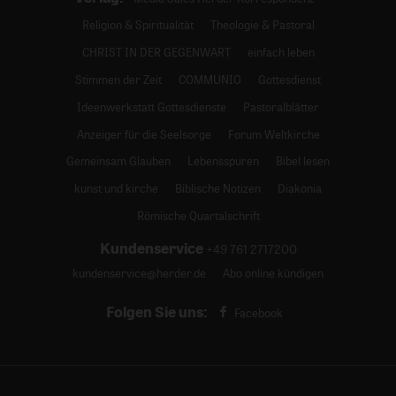
Religion & Spiritualität
Theologie & Pastoral
CHRIST IN DER GEGENWART
einfach leben
Stimmen der Zeit
COMMUNIO
Gottesdienst
Ideenwerkstatt Gottesdienste
Pastoralblätter
Anzeiger für die Seelsorge
Forum Weltkirche
Gemeinsam Glauben
Lebensspuren
Bibel lesen
kunst und kirche
Biblische Notizen
Diakonia
Römische Quartalschrift
Kundenservice
+49 761 2717200
kundenservice@herder.de
Abo online kündigen
Folgen Sie uns:
Facebook