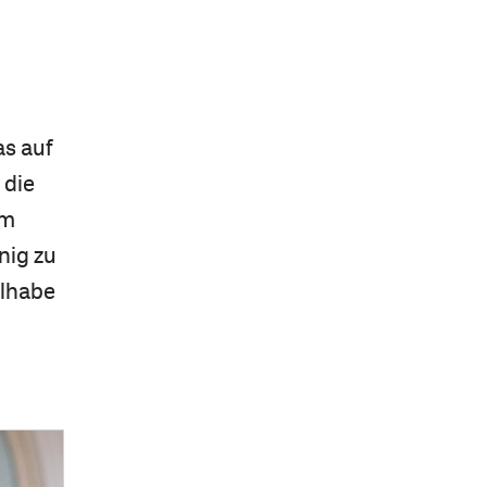
as auf
 die
em
nig zu
ilhabe