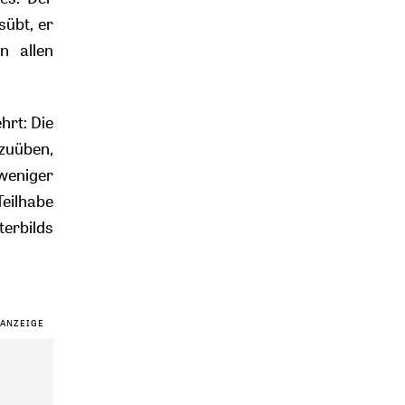
sübt, er
n allen
hrt: Die
szuüben,
 weniger
eilhabe
terbilds