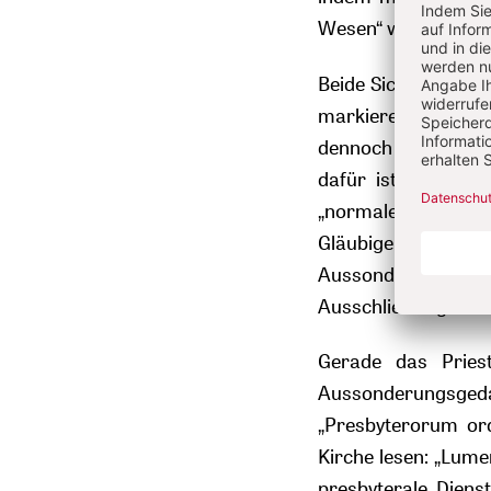
Wesen“ wahrnimmt
Beide Sichtweisen l
markieren ein Prie
dennoch auf Abgre
dafür ist das Koll
„normale Gottesvol
Gläubigen mit dem 
Aussonderung per
Ausschließungen au
Gerade das Priest
Aussonderungsged
„Presbyterorum ordi
Kirche lesen: „Lume
presbyterale Dienst