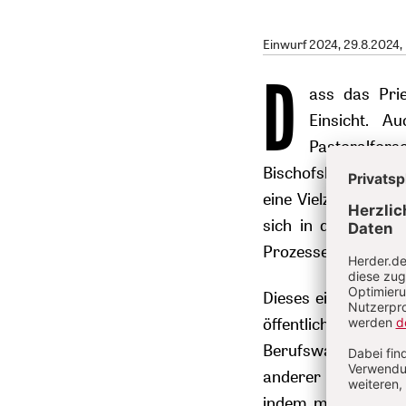
Einwurf 2024
, 29.8.2024,
D
ass das Prie
Einsicht. A
Pastoralfors
Bischofskonferenz p
eine Vielzahl an Pr
sich in die Liturgi
Prozesse in der Kir
Dieses eigentümlich
öffentlich um die A
Berufswahl in der 
anderer Seite gefo
indem man den Prie