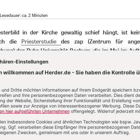
 Lesedauer: ca. 2 Minuten
sterbild in der Kirche gewaltig schief hängt, ist kei
uch die
Priesterstudie
des zap (Zentrum für ange
chung) der Ruhr-Universität Bochum, die im Mai im Auf
ubliziert wurde, hat diese Schieflage bestätigt. Demn
iesterkandidaten vor allem auf spirituelle Ressourcen; si
e zurück. Eine Rolle als Gestalter innerhalb sich verä
che wollen sie dagegen vorrangig nicht einnehmen.
e Priesterbild wird auch dann offenbar, wenn ein Prie
kzeptanz seines Berufs bittet und meint, er sei aufgrun
Gesellschaft unerwünscht. Das wird noch zugespitzt, w
rdert wird, man könne dem Klerikalismus den Boden ent
ster „normal behandelt“ und ihn nicht als „übermensc