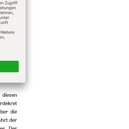
Denn sie
gt, aber
Zeichen
als das
gen der
ist die
lle auf
 diesen
rdekret
über die
ährt der
kes. Der