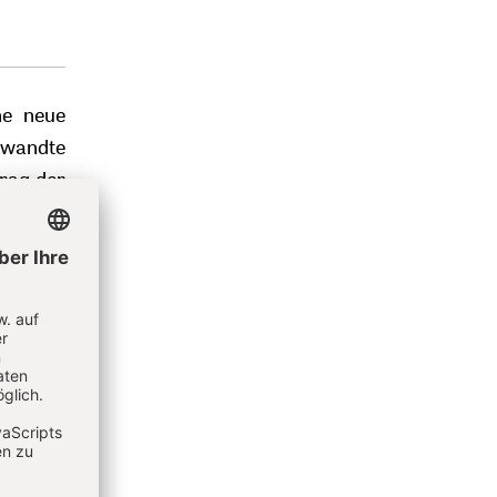
ne neue
wandte
trag der
ach baut
e ziehen
ndernder
ster nun
d seiner
enn von
ziehen,
hliches