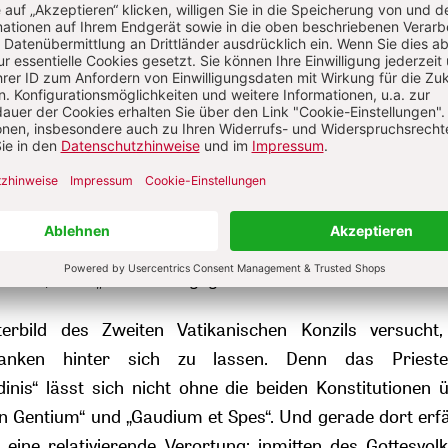
.
esen sich wie ein Relikt aus längst vergangenen Tagen. 
sterbild, das zwar nach einer Normalbehandlung verlan
nzung und Aussonderung aufbaut. Das markanteste 
arhemd, das suggeriert, dass der Träger anders ist 
k“. Und wenn dann noch Auseinandersetzungen mit Anfra
Rückzug in den liturgischen Raum ausgewichen wird, 
fekt. Wie soll man jemandem, der seine eigene Ro
fbaut, noch „normal“ begegnen?
erbild des Zweiten Vatikanischen Konzils versucht,
anken hinter sich zu lassen. Denn das Prieste
nis“ lässt sich nicht ohne die beiden Konstitutionen 
n Gentium“ und „Gaudium et Spes“. Und gerade dort erf
 eine relativierende Verortung: inmitten des Gottesvol