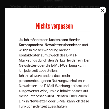
ausschalten.
Weiterführende Informationen finden Sie in unseren
Datenschutzhinweisen
.
E-Mail
Nichts verpassen
Ja, ich möchte den kostenlosen Herder
Jetzt anmelden
Korrespondenz-Newsletter abonnieren
und
willige in die Verwendung meiner
Kontaktdaten zum Zweck des E-Mail-
Marketings durch den Verlag Herder ein. Den
Newsletter oder die E-Mail-Werbung kann
ich jederzeit abbestellen.
Ich bin einverstanden, dass mein
personenbezogenes Nutzungsverhalten in
AGB und Widerrufsbelehrung
Datenschutz
Newsletter und E-Mail-Werbung erfasst und
Barrierefreiheit
Impressum
ausgewertet wird, um die Inhalte besser auf
meine Interessen auszurichten. Über einen
Link in Newsletter oder E-Mail kann ich diese
Vertrag widerrufen
Abo online kündigen
Funktion jederzeit ausschalten.