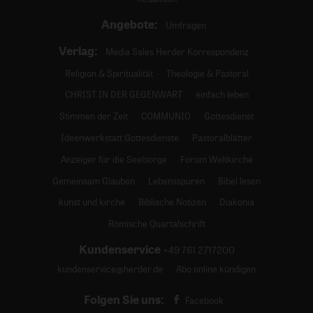
Angebote:
Umfragen
Verlag:
Media Sales Herder Korrespondenz
Religion & Spiritualität
Theologie & Pastoral
CHRIST IN DER GEGENWART
einfach leben
Stimmen der Zeit
COMMUNIO
Gottesdienst
Ideenwerkstatt Gottesdienste
Pastoralblätter
Anzeiger für die Seelsorge
Forum Weltkirche
Gemeinsam Glauben
Lebensspuren
Bibel lesen
kunst und kirche
Biblische Notizen
Diakonia
Römische Quartalschrift
Kundenservice
+49 761 2717200
kundenservice@herder.de
Abo online kündigen
Folgen Sie uns:
Facebook