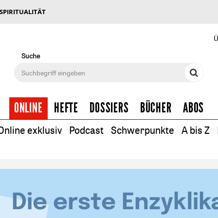
 SPIRITUALITÄT
Ü
Suche
ONLINE
HEFTE
DOSSIERS
BÜCHER
ABOS
Online exklusiv
Podcast
Schwerpunkte
A bis Z