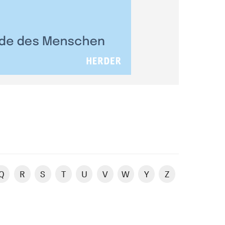
Q
R
S
T
U
V
W
Y
Z