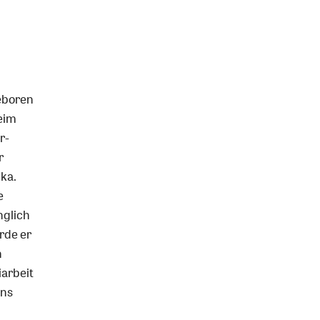
eboren
heim
r-
r
ika.
e
nglich
rde er
n
iarbeit
ans