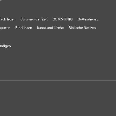
fach leben
Stimmen der Zeit
COMMUNIO
Gottesdienst
spuren
Bibel lesen
kunst und kirche
Biblische Notizen
ündigen