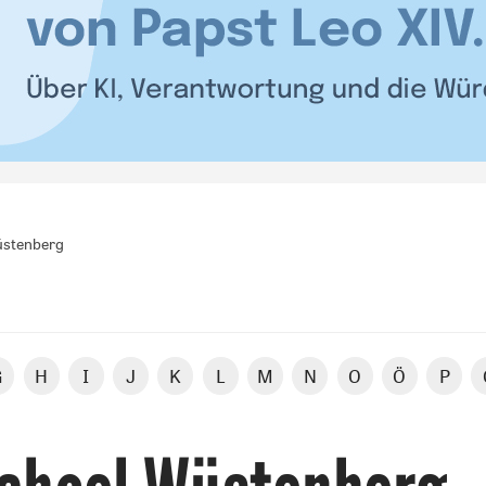
üstenberg
G
H
I
J
K
L
M
N
O
Ö
P