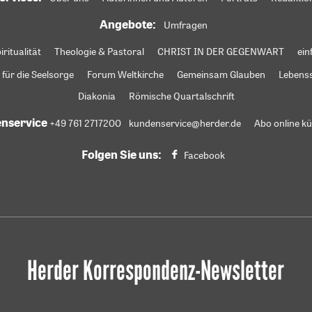
Angebote:
Umfragen
iritualität
Theologie & Pastoral
CHRIST IN DER GEGENWART
ein
 für die Seelsorge
Forum Weltkirche
Gemeinsam Glauben
Lebens
Diakonia
Römische Quartalschrift
nservice
+49 761 2717200
kundenservice@herder.de
Abo online k
Folgen Sie uns:
Facebook
Herder Korrespondenz-Newsletter