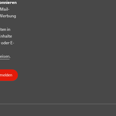
bonnieren
Mail-
l-Werbung
ten in
Inhalte
 oder E-
eisen
.
nmelden