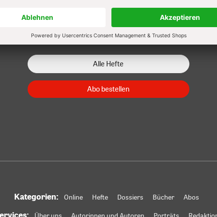
Zum Heft
Zum Heft
Zum Heft
Alle Hefte
Abo bestellen
Kategorien:
Online
Hefte
Dossiers
Bücher
Abos
ervices:
Über uns
Autorinnen und Autoren
Porträts
Redaktio