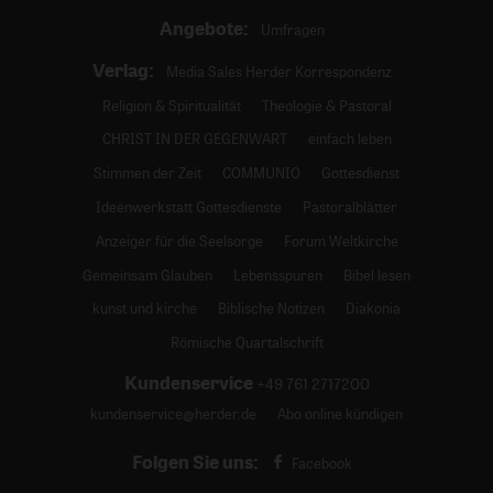
Angebote:
Umfragen
Verlag:
Media Sales Herder Korrespondenz
Religion & Spiritualität
Theologie & Pastoral
CHRIST IN DER GEGENWART
einfach leben
Stimmen der Zeit
COMMUNIO
Gottesdienst
Ideenwerkstatt Gottesdienste
Pastoralblätter
Anzeiger für die Seelsorge
Forum Weltkirche
Gemeinsam Glauben
Lebensspuren
Bibel lesen
kunst und kirche
Biblische Notizen
Diakonia
Römische Quartalschrift
Kundenservice
+49 761 2717200
kundenservice@herder.de
Abo online kündigen
Folgen Sie uns:
Facebook