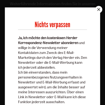
Weiterführende Informationen finden Sie in unseren
Datenschutzhinweisen
.
E-Mail
Nichts verpassen
Ja, ich möchte den kostenlosen Herder
Jetzt anmelden
Korrespondenz-Newsletter abonnieren
und
willige in die Verwendung meiner
Kontaktdaten zum Zweck des E-Mail-
Marketings durch den Verlag Herder ein. Den
Newsletter oder die E-Mail-Werbung kann
ich jederzeit abbestellen.
Ich bin einverstanden, dass mein
personenbezogenes Nutzungsverhalten in
AGB und Widerrufsbelehrung
Datenschutz
Newsletter und E-Mail-Werbung erfasst und
Barrierefreiheit
Impressum
ausgewertet wird, um die Inhalte besser auf
meine Interessen auszurichten. Über einen
Link in Newsletter oder E-Mail kann ich diese
Vertrag widerrufen
Abo online kündigen
Funktion jederzeit ausschalten.