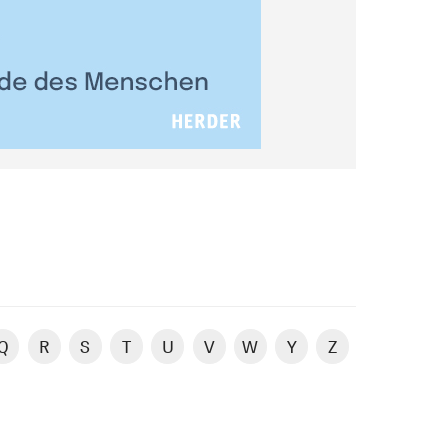
Q
R
S
T
U
V
W
Y
Z