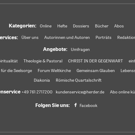
Kategorien:
Online
Hefte
Dossiers
Bücher
Abos
ervices:
Über uns
Autorinnen und Autoren
Porträts
Redaktio
Angebote:
Umfragen
iritualität
Theologie & Pastoral
CHRIST IN DER GEGENWART
ein
 für die Seelsorge
Forum Weltkirche
Gemeinsam Glauben
Lebens
Diakonia
Römische Quartalschrift
nservice
+49 761 2717200
kundenservice@herder.de
Abo online k
Folgen Sie uns:
Facebook