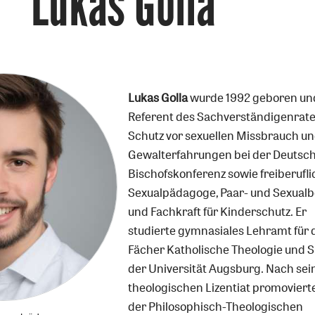
Lukas Golla
Lukas Golla
wurde 1992 geboren
und
Referent des
Sachverständigenrat
Schutz vor
sexuellen Missbrauch
un
Gewalterfahrungen
bei der Deutsc
Bischofskonferenz
sowie freiberufl
Sexualpädagoge,
Paar- und Sexualb
und Fachkraft
für Kinderschutz. Er
studierte gymnasiales
Lehramt für 
Fächer
Katholische Theologie
und S
der
Universität Augsburg.
Nach se
theologischen
Lizentiat
promovierte
der
Philosophisch-Theologischen