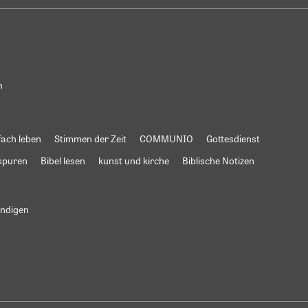
n
fach leben
Stimmen der Zeit
COMMUNIO
Gottesdienst
spuren
Bibel lesen
kunst und kirche
Biblische Notizen
ündigen