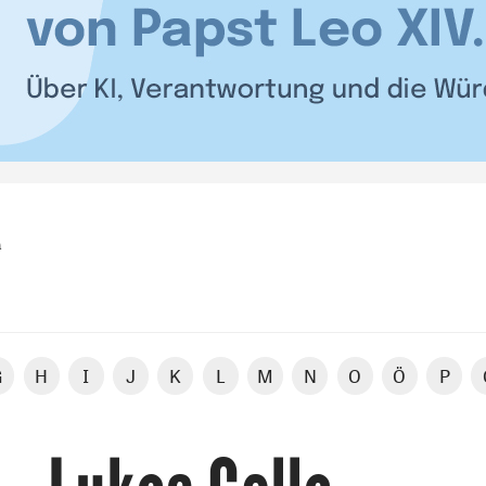
a
G
H
I
J
K
L
M
N
O
Ö
P