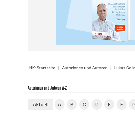
HK: Startseite
Autorinnen und Autoren
Lukas Goll
Autorinnen und Autoren A-Z
Aktuell
A
B
C
D
E
F