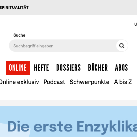
 SPIRITUALITÄT
Ü
Suche
ONLINE
HEFTE
DOSSIERS
BÜCHER
ABOS
Online exklusiv
Podcast
Schwerpunkte
A bis Z