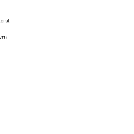
oral.
dern