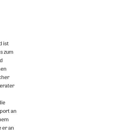
 ist
es
zum
d
hen
icher
erater
die
port an
inem
 er an