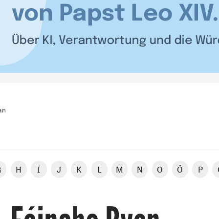
an
G
H
I
J
K
L
M
N
O
Ö
P