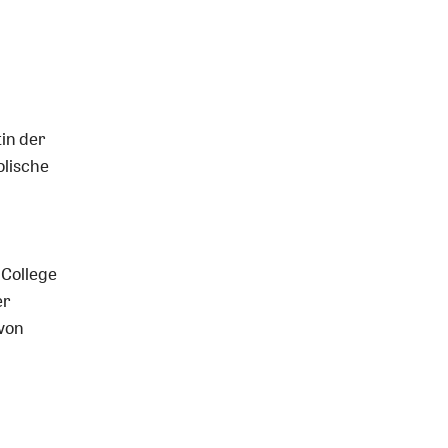
tin der
olische
 College
er
 von