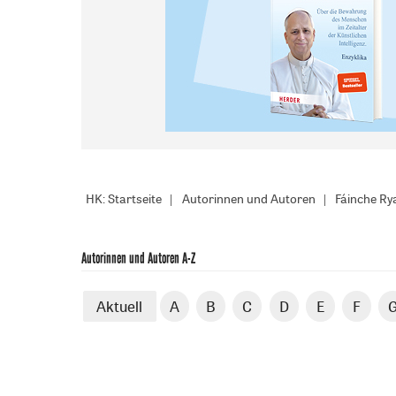
HK: Startseite
Autorinnen und Autoren
Fáinche Ry
Autorinnen und Autoren A-Z
Aktuell
A
B
C
D
E
F