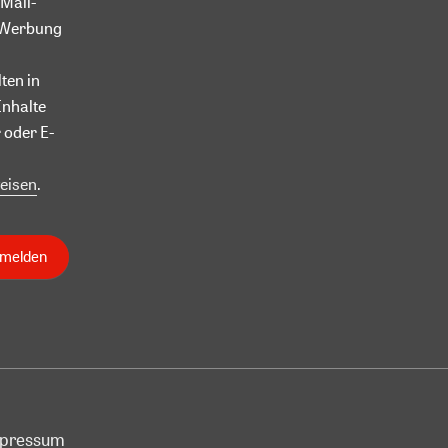
Mail-
l-Werbung
ten in
Inhalte
 oder E-
eisen
.
nmelden
pressum