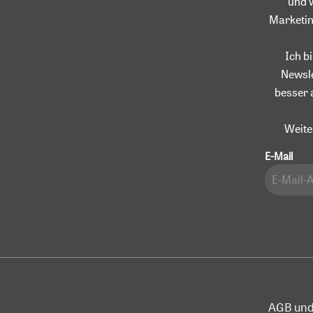
und 
Marketin
Ich b
Newsle
besser 
Weite
E-Mail
AGB und