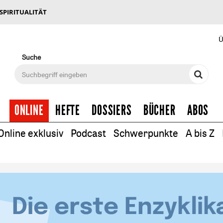
 SPIRITUALITÄT
Ü
Suche
ONLINE
HEFTE
DOSSIERS
BÜCHER
ABOS
Online exklusiv
Podcast
Schwerpunkte
A bis Z