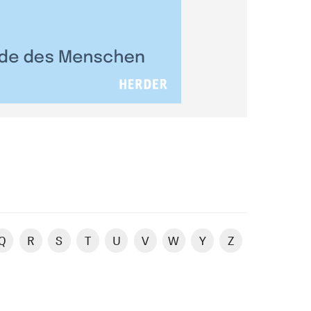
Q
R
S
T
U
V
W
Y
Z