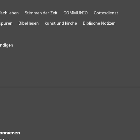
fach leben
Stimmen der Zeit
COMMUNIO
Gottesdienst
spuren
Bibel lesen
kunst und kirche
Biblische Notizen
ündigen
bonnieren