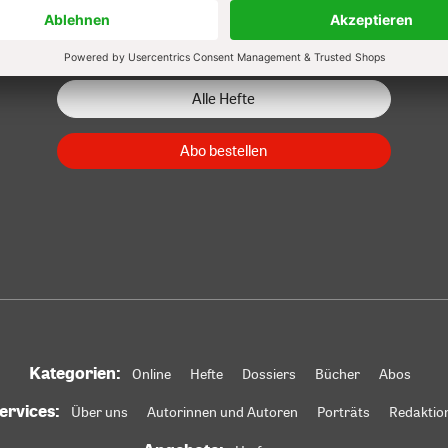
Zum Heft
Zum Heft
Zum Heft
Alle Hefte
Abo bestellen
Kategorien:
Online
Hefte
Dossiers
Bücher
Abos
ervices:
Über uns
Autorinnen und Autoren
Porträts
Redaktio