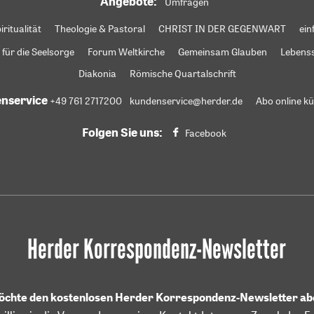
Angebote:
Umfragen
iritualität
Theologie & Pastoral
CHRIST IN DER GEGENWART
ein
 für die Seelsorge
Forum Weltkirche
Gemeinsam Glauben
Lebens
Diakonia
Römische Quartalschrift
nservice
+49 761 2717200
kundenservice@herder.de
Abo online k
Folgen Sie uns:
Facebook
Herder Korrespondenz-Newsletter
möchte den kostenlosen Herder Korrespondenz-Newsletter a