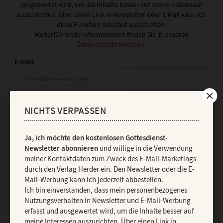
ausgewertet wird, um die Inhalte besser auf meine Interessen
auszurichten. Über einen Link in Newsletter oder E-Mail kann ich
diese Funktion jederzeit ausschalten.
Weiterführende Informationen finden Sie in unseren
Datenschutzhinweisen
.
E-MAIL
JETZT ANMELDEN
NICHTS VERPASSEN
Ja, ich möchte den kostenlosen Gottesdienst-
Newsletter abonnieren
und willige in die Verwendung
meiner Kontaktdaten zum Zweck des E-Mail-Marketings
durch den Verlag Herder ein. Den Newsletter oder die E-
Mail-Werbung kann ich jederzeit abbestellen.
Ich bin einverstanden, dass mein personenbezogenes
AGB und Widerrufsbelehrung
Datenschutz
Barrierefreiheit
Nutzungsverhalten in Newsletter und E-Mail-Werbung
Impressum
erfasst und ausgewertet wird, um die Inhalte besser auf
meine Interessen auszurichten. Über einen Link in