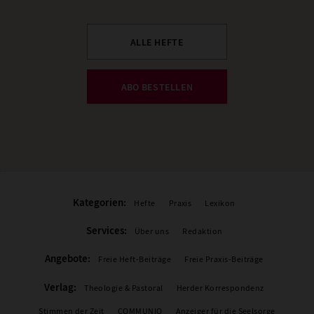
ALLE HEFTE
ABO BESTELLEN
Kategorien:
Hefte
Praxis
Lexikon
Services:
Über uns
Redaktion
Angebote:
Freie Heft-Beiträge
Freie Praxis-Beiträge
Verlag:
Theologie & Pastoral
Herder Korrespondenz
Stimmen der Zeit
COMMUNIO
Anzeiger für die Seelsorge