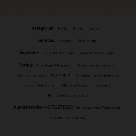
Kategorien:
Hefte
Praxis
Lexikon
Services:
Über uns
Redaktion
Angebote:
Freie Heft-Beiträge
Freie Praxis-Beiträge
Verlag:
Theologie & Pastoral
Herder Korrespondenz
Stimmen der Zeit
COMMUNIO
Anzeiger für die Seelsorge
Forum Weltkirche
Biblische Notizen
Diakonia
Römische Quartalschrift
Kundenservice
+49 761 2717200
kundenservice@herder.de
Abo online kündigen