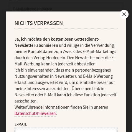
NICHTS VERPASSEN
JETZT ANMELDEN
Ja, ich möchte den kostenlosen Gottesdienst-
Newsletter abonnieren
und willige in die Verwendung
meiner Kontaktdaten zum Zweck des E-Mail-Marketings
durch den Verlag Herder ein. Den Newsletter oder die E-
Mail-Werbung kann ich jederzeit abbestellen.
Ich bin einverstanden, dass mein personenbezogenes
AGB und Widerrufsbelehrung
Datenschutz
Barrierefreiheit
Nutzungsverhalten in Newsletter und E-Mail-Werbung
erfasst und ausgewertet wird, um die Inhalte besser auf
Impressum
meine Interessen auszurichten. Über einen Link in
Newsletter oder E-Mail kann ich diese Funktion jederzeit
ausschalten.
Vertrag widerrufen
Abo online kündigen
Weiterführende Informationen finden Sie in unseren
Datenschutzhinweisen
.
E-MAIL