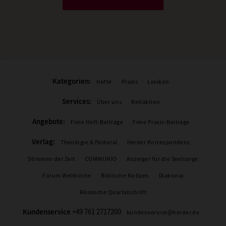
Kategorien:
Hefte
Praxis
Lexikon
Services:
Über uns
Redaktion
Angebote:
Freie Heft-Beiträge
Freie Praxis-Beiträge
Verlag:
Theologie & Pastoral
Herder Korrespondenz
Stimmen der Zeit
COMMUNIO
Anzeiger für die Seelsorge
Forum Weltkirche
Biblische Notizen
Diakonia
Römische Quartalschrift
Kundenservice
+49 761 2717200
kundenservice@herder.de