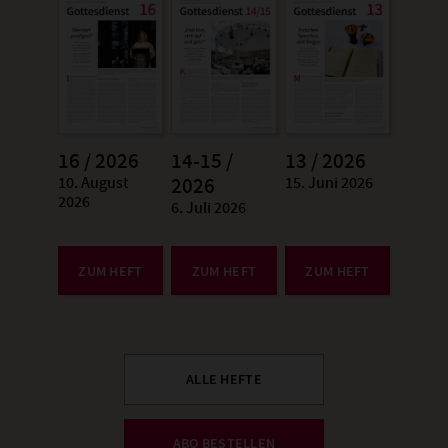
16 / 2026
14-15 /
13 / 2026
10. August
15. Juni 2026
:
2026
:
2026
6. Juli 2026
:
ZUM HEFT
ZUM HEFT
ZUM HEFT
ALLE HEFTE
ABO BESTELLEN