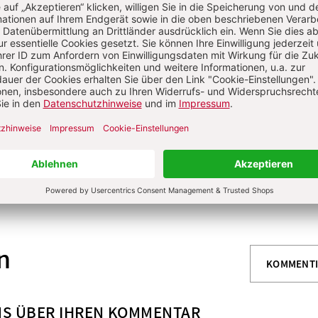
t verstorben
Von Andreas Redtenbacher, Jürgen Riegel
: 22. April 2024
S. 96
ein verstorben
Von Stefan Kopp
: 22. April 2024
S. 104
pe Bär verstorben
Von Evert de Jong
n
KOMMENT
NS ÜBER IHREN KOMMENTAR