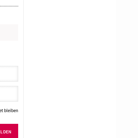
N
t bleiben
ELDEN