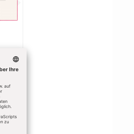
r auf dem
aft an