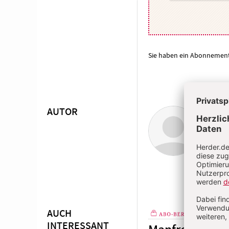
Sie haben ein Abonnemen
AUTOR
Mart
Überschrift
Artikel-
Martin
zweisp
Infos
der Un
AUCH
1 / 2026
INTERESSANT
Plus