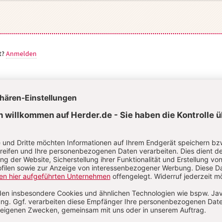
t?
Anmelden
in Klöckener
 Klöckener, Dr. theol., war von 1994 bis 2022 ordentlicher Professo
rachigen Lehrstuhl und Direktor des Instituts für Liturgiewissensch
iversität Freiburg (Schweiz).
: 2. Januar 2026
S. 12