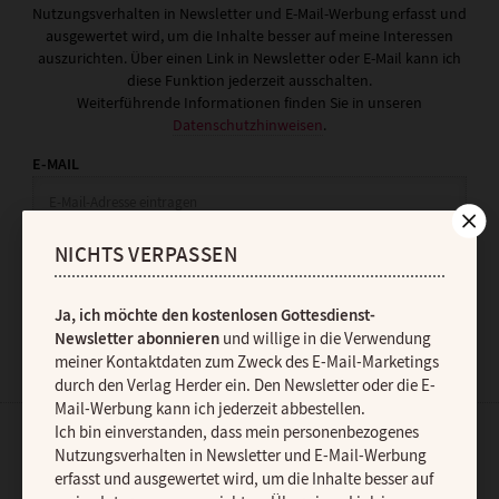
Nutzungsverhalten in Newsletter und E-Mail-Werbung erfasst und
ausgewertet wird, um die Inhalte besser auf meine Interessen
auszurichten. Über einen Link in Newsletter oder E-Mail kann ich
diese Funktion jederzeit ausschalten.
Weiterführende Informationen finden Sie in unseren
Datenschutzhinweisen
.
E-MAIL
NICHTS VERPASSEN
JETZT ANMELDEN
Ja, ich möchte den kostenlosen Gottesdienst-
Newsletter abonnieren
und willige in die Verwendung
meiner Kontaktdaten zum Zweck des E-Mail-Marketings
durch den Verlag Herder ein. Den Newsletter oder die E-
Mail-Werbung kann ich jederzeit abbestellen.
Ich bin einverstanden, dass mein personenbezogenes
Nutzungsverhalten in Newsletter und E-Mail-Werbung
AGB und Widerrufsbelehrung
Datenschutz
Barrierefreiheit
erfasst und ausgewertet wird, um die Inhalte besser auf
Impressum