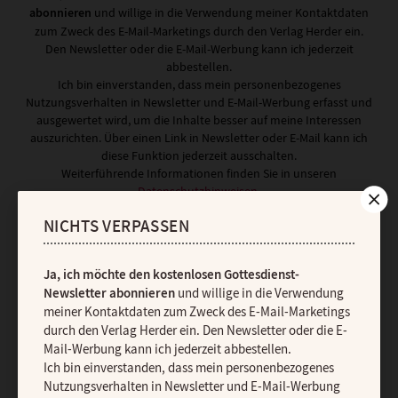
abonnieren
und willige in die Verwendung meiner Kontaktdaten
zum Zweck des E-Mail-Marketings durch den Verlag Herder ein.
Den Newsletter oder die E-Mail-Werbung kann ich jederzeit
abbestellen.
Ich bin einverstanden, dass mein personenbezogenes
Nutzungsverhalten in Newsletter und E-Mail-Werbung erfasst und
ausgewertet wird, um die Inhalte besser auf meine Interessen
auszurichten. Über einen Link in Newsletter oder E-Mail kann ich
diese Funktion jederzeit ausschalten.
Weiterführende Informationen finden Sie in unseren
Datenschutzhinweisen
.
E-MAIL
NICHTS VERPASSEN
Ja, ich möchte den kostenlosen Gottesdienst-
Newsletter abonnieren
und willige in die Verwendung
JETZT ANMELDEN
meiner Kontaktdaten zum Zweck des E-Mail-Marketings
durch den Verlag Herder ein. Den Newsletter oder die E-
Mail-Werbung kann ich jederzeit abbestellen.
Ich bin einverstanden, dass mein personenbezogenes
Nutzungsverhalten in Newsletter und E-Mail-Werbung