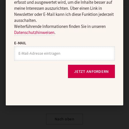
erfasst und ausgewertet wird, um die Inhalte besser auf
meine Interessen auszurichten. Über einen Link in
Newsletter oder E-Mail kann ich diese Funktion jederzeit
AGB und Widerrufsbelehrung
Datenschutz
Barrierefreiheit
ausschalten.
Weiterführende Informationen finden Sie in unseren
Impressum
Datenschutzhinweisen
.
E-MAIL
Vertrag widerrufen
Abo online kündigen
JETZT ANFORDERN
Nach oben