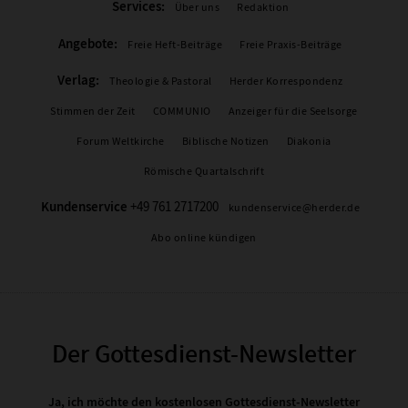
Services:
Über uns
Redaktion
Angebote:
Freie Heft-Beiträge
Freie Praxis-Beiträge
Verlag:
Theologie & Pastoral
Herder Korrespondenz
Stimmen der Zeit
COMMUNIO
Anzeiger für die Seelsorge
Forum Weltkirche
Biblische Notizen
Diakonia
Römische Quartalschrift
Kundenservice
+49 761 2717200
kundenservice@herder.de
Abo online kündigen
Der Gottesdienst-Newsletter
Ja, ich möchte den kostenlosen Gottesdienst-Newsletter