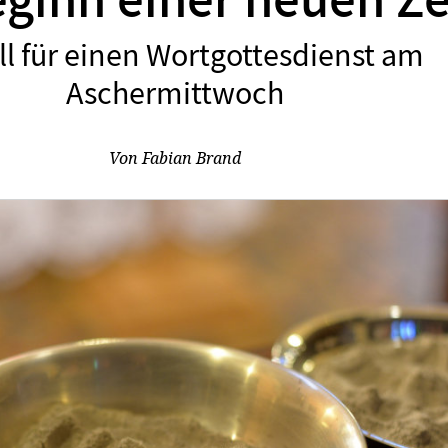
ginn einer neuen Ze
l für einen Wortgottesdienst am
:
Aschermittwoch
Von
Fabian Brand