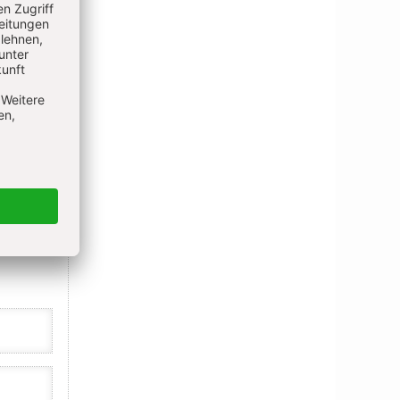
IEREN
N