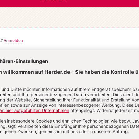
t?
Anmelden
an Brand
 Brand wurde 1991 geboren und ist Privatdozent für Dogmatik und
geschichte an der Katholisch-Theologischen Fakultät der Universi
. Er war von 2023 bis 2025 Redakteur der Herder Korrespondenz.
tholischen Theologie in Würzburg und Jerusalem, 2021 Promotion
 2025 Habilitation.