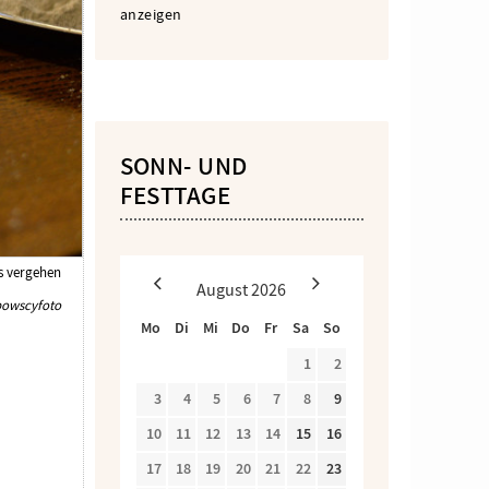
anzeigen
SONN- UND
FESTTAGE
es vergehen
August
2026
bowscyfoto
Mo
Di
Mi
Do
Fr
Sa
So
1
2
3
4
5
6
7
8
9
10
11
12
13
14
15
16
17
18
19
20
21
22
23