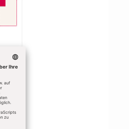
tät
 Studium
 zum Dr.