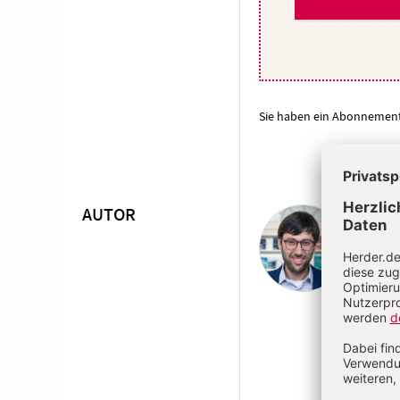
Sie haben ein Abonnemen
AUTOR
Fabi
Überschrift
Artikel-
Fabian
Dogmen
Infos
Bochum
der Ka
theol.,