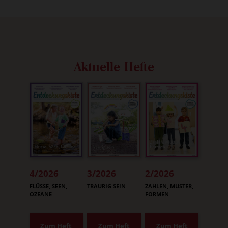
Aktuelle Hefte
4/2026
3/2026
2/2026
:
:
:
FLÜSSE, SEEN,
TRAURIG SEIN
ZAHLEN, MUSTER,
OZEANE
FORMEN
Zum Heft
Zum Heft
Zum Heft