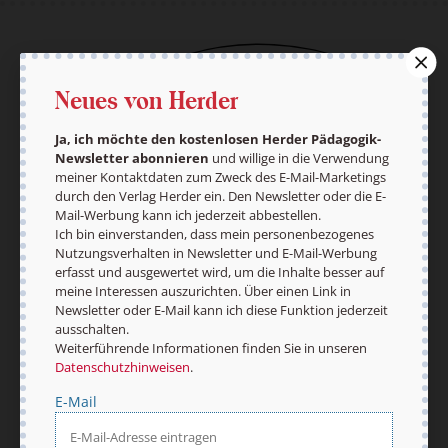
Der pädagogische Ratgeber
Neues von Herder
Ja, ich möchte den kostenlosen HERDER-
Pädagogik-Newsletter abonnieren
und willige in
Ja, ich möchte den kostenlosen Herder Pädagogik-
die Verwendung meiner Kontaktdaten zum Zweck
Newsletter abonnieren
und willige in die Verwendung
des E-Mail-Marketings durch den Verlag Herder
meiner Kontaktdaten zum Zweck des E-Mail-Marketings
ein. Den Newsletter oder die E-Mail-Werbung kann
durch den Verlag Herder ein. Den Newsletter oder die E-
Mail-Werbung kann ich jederzeit abbestellen.
ich jederzeit abbestellen.
Ich bin einverstanden, dass mein personenbezogenes
Ich bin einverstanden, dass mein
Nutzungsverhalten in Newsletter und E-Mail-Werbung
personenbezogenes Nutzungsverhalten in
erfasst und ausgewertet wird, um die Inhalte besser auf
Newsletter und E-Mail-Werbung erfasst und
meine Interessen auszurichten. Über einen Link in
ausgewertet wird, um die Inhalte besser auf
Newsletter oder E-Mail kann ich diese Funktion jederzeit
meine Interessen auszurichten. Über einen Link in
ausschalten.
Newsletter oder E-Mail kann ich diese Funktion
Weiterführende Informationen finden Sie in unseren
jederzeit ausschalten.
Datenschutzhinweisen
.
Weiterführende Informationen finden Sie in
unseren
Datenschutzhinweisen
.
E-Mail
E-Mail