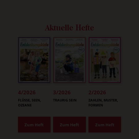
Aktuelle Hefte
4/2026
3/2026
2/2026
:
:
:
FLÜSSE, SEEN,
TRAURIG SEIN
ZAHLEN, MUSTER,
OZEANE
FORMEN
Zum Heft
Zum Heft
Zum Heft