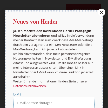
Jetzt anmelden
Neues von Herder
Ja, ich möchte den kostenlosen Herder Pädagogik-
Newsletter abonnieren
und willige in die Verwendung
meiner Kontaktdaten zum Zweck des E-Mail-Marketings
durch den Verlag Herder ein. Den Newsletter oder die E-
Mail-Werbung kann ich jederzeit abbestellen.
AGB und Widerrufsbelehrung
Datenschutz
Ich bin einverstanden, dass mein personenbezogenes
Barrierefreiheit
Impressum
Nutzungsverhalten in Newsletter und E-Mail-Werbung
erfasst und ausgewertet wird, um die Inhalte besser auf
meine Interessen auszurichten. Über einen Link in
Newsletter oder E-Mail kann ich diese Funktion jederzeit
ausschalten.
Vertrag widerrufen
Abo online kündigen
Weiterführende Informationen finden Sie in unseren
Datenschutzhinweisen
.
E-Mail