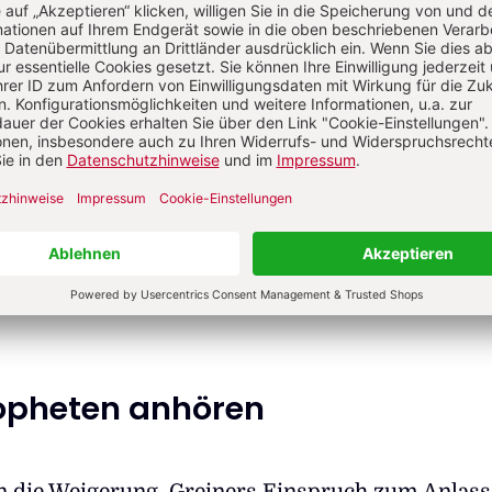
 Gesellschaft, Orte des Dialogs, die es sonst ka
gesichts der affektiven Polarisierung in Politik u
 sachliche Debatte ermöglichten und daher geförde
Institutionsschutz und Stellengarantien für Akad
er werdender Kassen – unbedingt! Auch sei die
Häuser je nach Handschrift der Leitung und Stan
lin, München, Frankfurt, Dresden, Freiburg, Main
icht alles über einen Kamm geschert werden –
pheten anhören
 die Weigerung, Greiners Einspruch zum Anlass