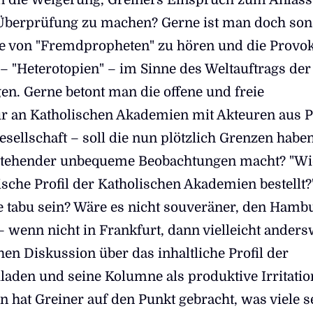
 Überprüfung zu machen? Gerne ist man doch son
me von "Fremdpropheten" zu hören und die Provok
– "Heterotopien" – im Sinne des Weltauftrags der
en. Gerne betont man die offene und freie
r an Katholischen Akademien mit Akteuren aus Po
esellschaft – soll die nun plötzlich Grenzen haben
tehender unbequeme Beobachtungen macht? "Wie
sche Profil der Katholischen Akademien bestellt?
ge tabu sein? Wäre es nicht souveräner, den Hamb
 – wenn nicht in Frankfurt, dann vielleicht ander
chen Diskussion über das inhaltliche Profil der
aden und seine Kolumne als produktive Irritatio
 hat Greiner auf den Punkt gebracht, was viele se