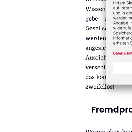
Wissenschaft und
gebe – und die an
Gesellschaft die
werden sollten. 
angesichts knapp
Ausrichtung der 
verschieden. Ber
das könne doch n
zweifellos!
Fremdpro
Warum aber dann