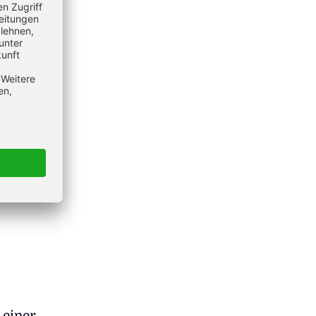
um noch
nd
rt
emien
dort
z –
 einer