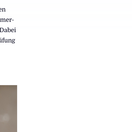
en
imer-
 Dabei
rüfung