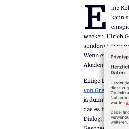
E
ine Ko
kann s
einspi
wecken. Ulrich Gr
sondern Literatur
Wenn er als Intel
Akademien aufsp
Einige Direktore
von Greiner
hefti
ja dumm und geme
das es im Blick a
Dialog, Ethik un
Geschenkt! Die A