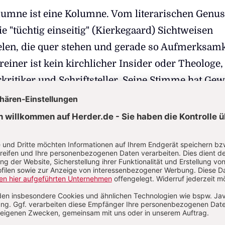
lumne ist eine Kolumne. Vom literarischen Genus
ie "tüchtig einseitig" (Kierkegaard) Sichtweisen
elen, die quer stehen und gerade so Aufmerksamk
einer ist kein kirchlicher Insider oder Theologe,
kritiker und Schriftsteller. Seine Stimme hat Gew
lektueller das fehlende katholische Profil katholi
ießt, kann er das machen. Warum nicht?
n katholischer Akademien haben gegen die
Kolum
g protestiert. Sie sei polemisch, nicht satisfaktion
in. Sie übersehe das vielfältige Programmangeb
uf Bibel und Liturgie, Ökumene und interreligiös
d Gesellschaft gerade in den Akademien gebe.
kademien seien wichtige Orte im Schnittfeld zwi