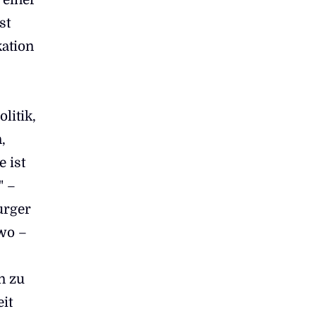
st
ation
litik,
,
 ist
" –
urger
swo –
n zu
it