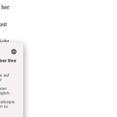
 her
eit
icht.
scher
ne
sfähig,
ot,
en
schen