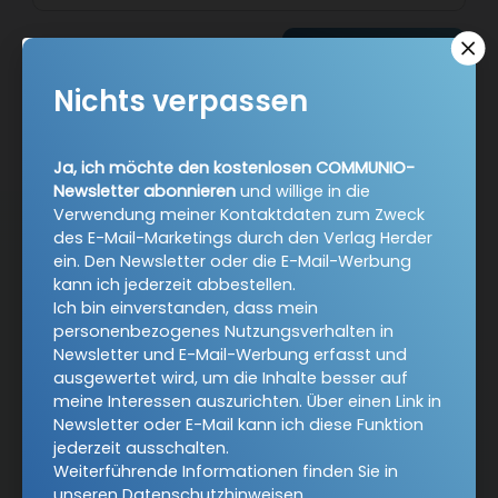
Jetzt anmelden
Nichts verpassen
Ja, ich möchte den kostenlosen COMMUNIO-
Newsletter abonnieren
und willige in die
Verwendung meiner Kontaktdaten zum Zweck
des E-Mail-Marketings durch den Verlag Herder
AGB und Widerrufsbelehrung
Datenschutz
ein. Den Newsletter oder die E-Mail-Werbung
kann ich jederzeit abbestellen.
Barrierefreiheit
Impressum
Ich bin einverstanden, dass mein
personenbezogenes Nutzungsverhalten in
Newsletter und E-Mail-Werbung erfasst und
Vertrag widerrufen
ausgewertet wird, um die Inhalte besser auf
meine Interessen auszurichten. Über einen Link in
Newsletter oder E-Mail kann ich diese Funktion
Abo online kündigen
jederzeit ausschalten.
Weiterführende Informationen finden Sie in
unseren
Datenschutzhinweisen
.