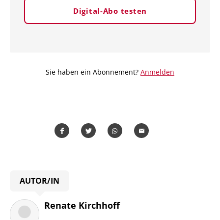
Digital-Abo testen
Sie haben ein Abonnement?
Anmelden
Teilen
Teilen
Whatsapp
Mailen
Überschrift
AUTOR/IN
Artikel-
Infos
Renate Kirchhoff