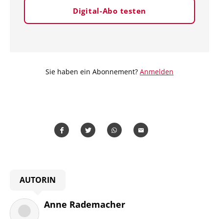
Digital-Abo testen
Sie haben ein Abonnement?
Anmelden
Teilen
Teilen
Whatsapp
Mailen
Überschrift
AUTORIN
Artikel-
Infos
Anne Rademacher