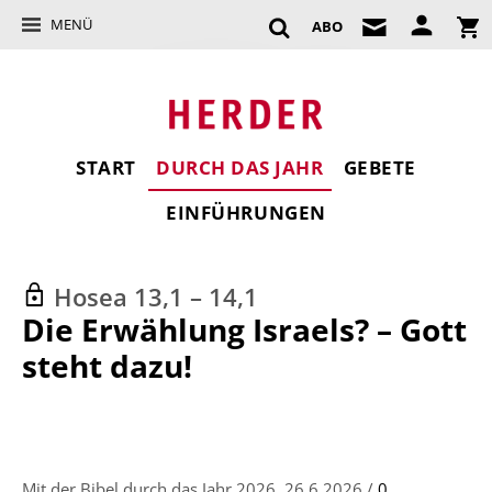
MENÜ
ABO
START
DURCH DAS JAHR
GEBETE
EINFÜHRUNGEN
Hosea 13,1 – 14,1
:
Die Erwählung Israels? – Gott
steht dazu!
Mit der Bibel durch das Jahr 2026, 26.6.2026 /
0