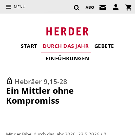
MENÜ
ABO
START
DURCH DAS JAHR
GEBETE
EINFÜHRUNGEN
Hebräer 9,15-28
:
Ein Mittler ohne
Kompromiss
Mit der Bibel durch das Jahr 2026, 23.5.2026 /
0