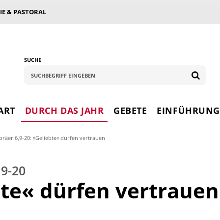
IE & PASTORAL
SUCHE
ART
DURCH DAS JAHR
GEBETE
EINFÜHRUN
bräer 6,9-20: »Geliebte« dürfen vertrauen
,9-20
te« dürfen vertrauen