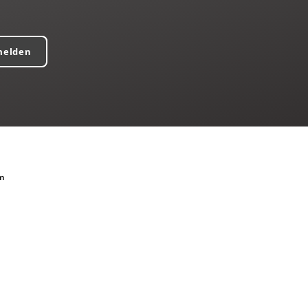
melden
m