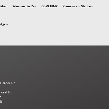
 leben
Stimmen der Zeit
COMMUNIO
Gemeinsam Glauben
ndigen
Herder ein.
 und E-
n
it