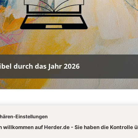
ibel durch das Jahr 2026
e
nnes 8,21-30
ommt:
Johannes 8,12-20
n Stein:
Johannes 7,53 - 8,11