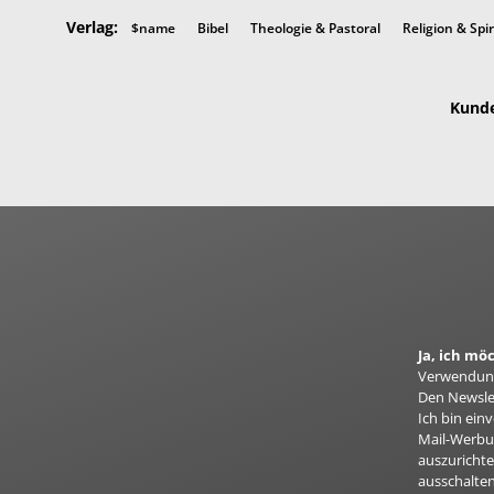
Verlag:
$name
Bibel
Theologie & Pastoral
Religion & Spir
Kunde
Ja, ich m
Verwendung
Den Newslet
Ich bin ei
Mail-Werbun
auszurichte
ausschalten