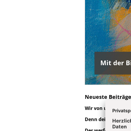
Mit der B
Neueste Beiträg
Wir von unten:
Joha
Denn dein Licht k
Der werfe den erste